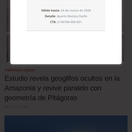
Patrimonio cultural
Estudio revela geoglifos ocultos en la
Amazonia y revive paralelo con
geometría de Pitágoras
agosto 5, 2026