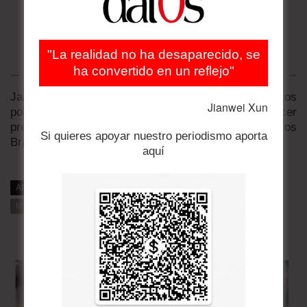
"La realidad no ha desaparecido, se
ha convertido en un reflejo"
Artículo anterior
Artículo siguiente
Jair Bolsonaro: 5
Bolivia cae dos puestos
Jianwei Xun
polémicos proyectos del
en ranking de hacer
presidente electo en
negocios
Si quieres apoyar nuestro periodismo aporta
Brasil
aquí
ARTÍCULOS RELACIONADOS
MÁS DE DAT0S
MÁS DE LA CATEGORÍA