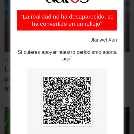
"La realidad no ha desaparecido, se
ha convertido en un reflejo"
Jianwei Xun
Si quieres apoyar nuestro periodismo aporta
aquí
Ciencia abierta y Medio Ambiente
La herramienta científica mexicana
para que cualquiera monitoree los
manglares y evite su pérdida
junio 23, 2026