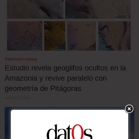
Patrimonio cultural
Estudio revela geoglifos ocultos en la
Amazonia y revive paralelo con
geometría de Pitágoras
agosto 5, 2026