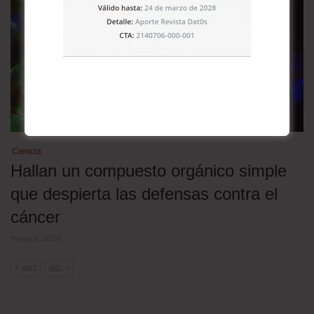
Ciencia
Hallan un compuesto orgánico simple
que despierta las defensas contra el
cáncer
mayo 6, 2026
ANT
SIG