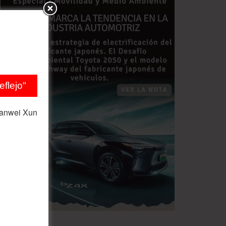
flejo"
ianwei Xun