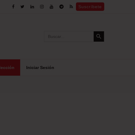
Suscríbete
Search Button
Search
for:
lección
Iniciar Sesión