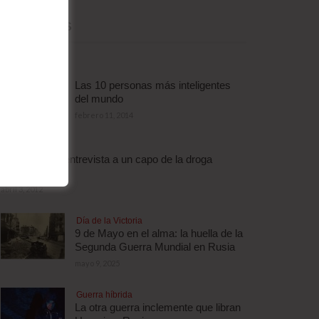
MÁS LEÍDAS
Las 10 personas más inteligentes
del mundo
febrero 11, 2014
Droga
Escalofriante entrevista a un capo de la droga
brasileño
abril 3, 2012
Día de la Victoria
9 de Mayo en el alma: la huella de la
Segunda Guerra Mundial en Rusia
mayo 9, 2025
Guerra híbrida
La otra guerra inclemente que libran