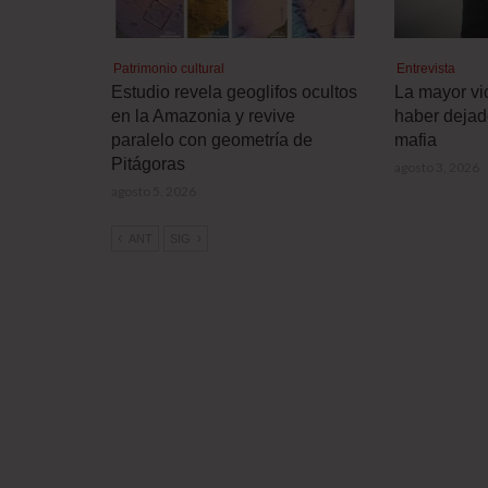
Patrimonio cultural
Entrevista
Estudio revela geoglifos ocultos
La mayor vic
en la Amazonia y revive
haber dejad
paralelo con geometría de
mafia
Pitágoras
agosto 3, 2026
agosto 5, 2026
ANT
SIG