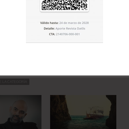
Artículo siguiente
Evo y Dilma concluyen reunión sin
declaraciones
E LA CATEGORÍA