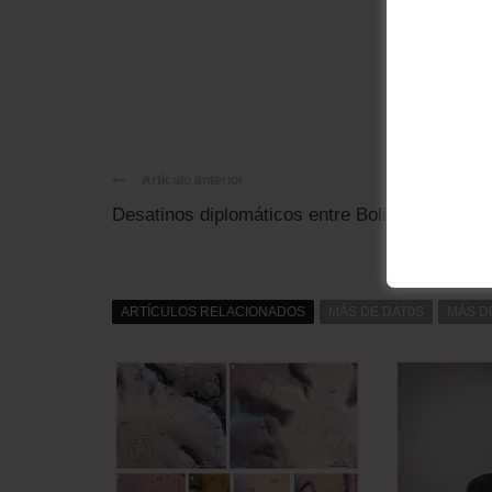
Artículo anterior
Desatinos diplomáticos entre Bolivia y Brasil
ARTÍCULOS RELACIONADOS
MÁS DE DAT0S
MÁS D