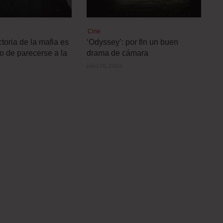
Cine
toria de la mafia es
‘Odyssey’: por fin un buen
o de parecerse a la
drama de cámara
julio 28, 2026