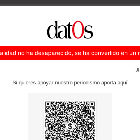
na relación con la cantante, aunque esta terminó ya
, el padre del actual líder norcoreano.
im Jong-un lo hizo con otra cantante, Ri Sol-ju, que
ealidad no ha desaparecido, se ha convertido en un re
J
Si quieres apoyar nuestro periodismo aporta aquí