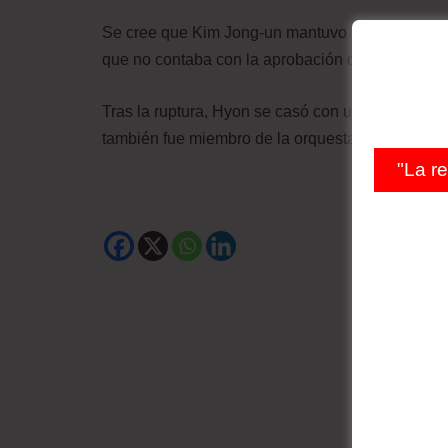
Se cree que Kim Jong-un mantuvo hace 10 años u
que no contaba con la aprobación de King Jong-il
Tras la ruptura, Hyon se casó con un soldado y K
también fue miembro de la orquesta Unhasu.
"La r