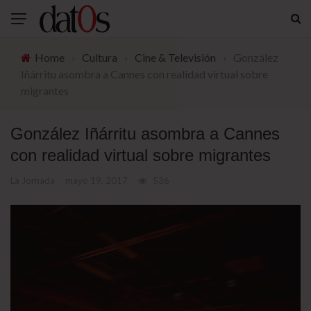
Home
›
Cultura
›
Cine & Televisión
›
González
Iñárritu asombra a Cannes con realidad virtual sobre
migrantes
González Iñárritu asombra a Cannes
con realidad virtual sobre migrantes
La Jornada
mayo 19, 2017
536