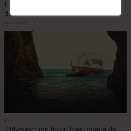
La mayor victoria de la mafia es haber
dejado de parecerse a la mafia
agosto 3, 2026
Cine
‘Odyssey’: por fin un buen drama de