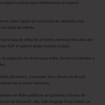
en algunos países que contribuyeron al negocio
torno sobre capital de los bancos es atribuido a los
 las tasas de interés.
ando la tasa de inflación al interés nominal) más altos del
o S&P le quitó el grado inversor al país.
to de captación de dinero para todos, los bancos tienden a
tes.
leñas (Bradesco, Santander, Itaú y Banco do Brasil)
illones en el primer semestre.
ntados en títulos públicos del gobierno y la tasa de
cias de tesorería”, dijo João Augusto Frota Salles, un