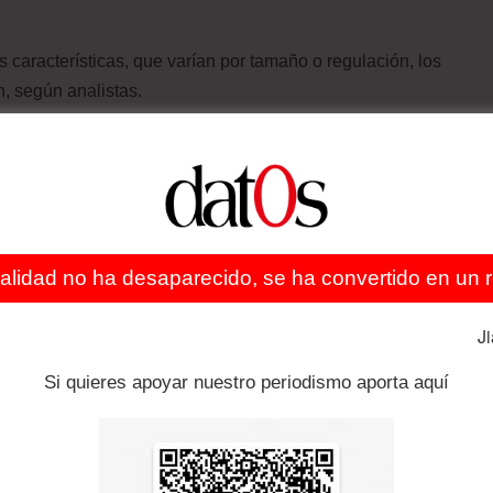
 características, que varían por tamaño o regulación, los
, según analistas.
ados por los créditos al consumo (en Brasil la tasa anual
9%).
as (de los bancos latinoamericanos) porque han
 y han prestado a tasas altas”, sostiene Loser, que
ealidad no ha desaparecido, se ha convertido en un re
 Washington.
J
de 20% anual en la región durante la última década,
ia, que alcanzó los 181 millones de personas o 34% de la
Si quieres apoyar nuestro periodismo aporta aquí
 cuenta bancaria pasó de 39% del total en 2011 a 51% el