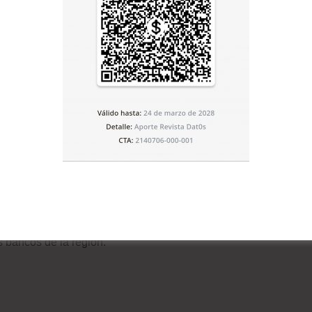
& Poor’s (S&P), sostiene que los márgenes de interés por
toman los bancos, que sin embargo evitaron hasta ahora
 a que en términos generales los bancos en América
carteras vencidas y pérdidas crediticias manejables”,
o.
 aumentos en las provisiones, que son el dinero destinado
rediticia, dejando márgenes importantes para ganancias.
s bancos de la región.