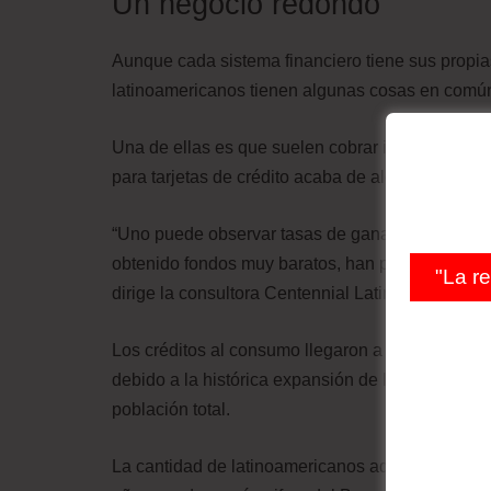
Un negocio redondo
Aunque cada sistema financiero tiene sus propias
latinoamericanos tienen algunas cosas en común
Una de ellas es que suelen cobrar intereses elev
para tarjetas de crédito acaba de alcanzar 350,7
“Uno puede observar tasas de ganancias muy alt
obtenido fondos muy baratos, han prestado seguro
"La r
dirige la consultora Centennial Latin America en
Los créditos al consumo llegaron a crecer cerca 
debido a la histórica expansión de la clase med
población total.
La cantidad de latinoamericanos adultos con una