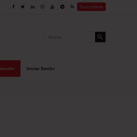
Suscríbete
Search Button
Search
for:
lección
Iniciar Sesión