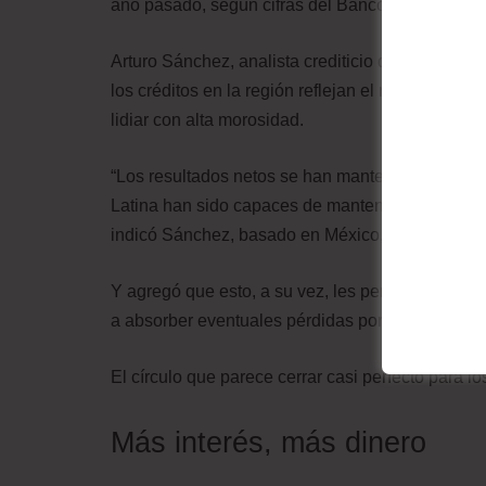
año pasado, según cifras del Banco Mundial.
Arturo Sánchez, analista crediticio de Standard 
los créditos en la región reflejan el riesgo que 
lidiar con alta morosidad.
“Los resultados netos se han mantenido gracias
Latina han sido capaces de mantener niveles de 
indicó Sánchez, basado en México, a BBC Mund
Y agregó que esto, a su vez, les permitió evitar
a absorber eventuales pérdidas por exposición c
El círculo que parece cerrar casi perfecto para lo
Más interés, más dinero