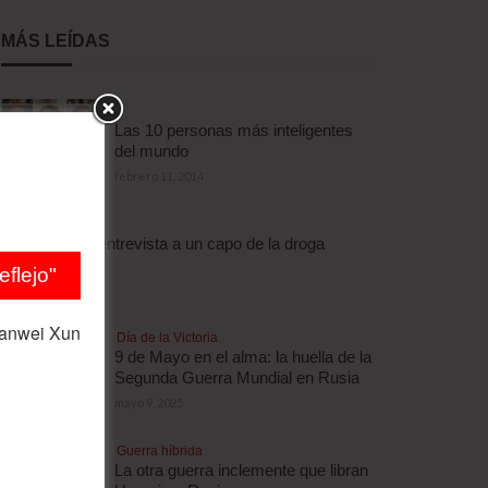
MÁS LEÍDAS
Las 10 personas más inteligentes
del mundo
febrero 11, 2014
Droga
Escalofriante entrevista a un capo de la droga
brasileño
flejo"
abril 3, 2012
ianwei Xun
Día de la Victoria
9 de Mayo en el alma: la huella de la
Segunda Guerra Mundial en Rusia
mayo 9, 2025
Guerra híbrida
La otra guerra inclemente que libran