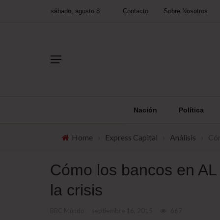
sábado, agosto 8
Contacto
Sobre Nosotros
Nación
Política
Home
›
Express Capital
›
Análisis
›
Cóm
Cómo los bancos en AL
la crisis
BBC Mundo
septiembre 16, 2015
667