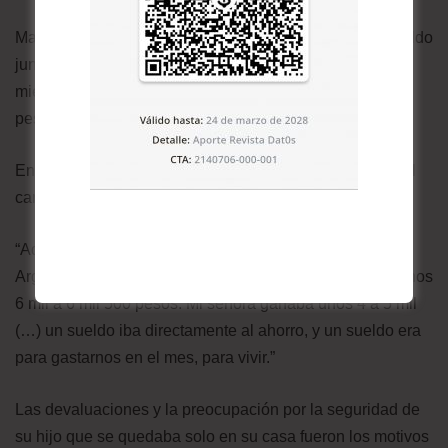
Mario explica que en aquellos años recibía un buen sueldo
junto a su esposa. El percibía 6.500 pesos argentinos,
mientras que su compañera de vida obtenía otros 4.500
pesos de la moneda local.
En total lograban ganar el equivalente a 1.500 dólares al
cambio de esos años.
“Aquella vez el dinerito ya estaba devaluando en
Argentina; ha bajado bastante, ganaba por los menos unos
6 mil a 6 mil 500 pesos. Mi señora ganaba unos 4 a 5 mil
(…) un sueldo iba directamente al ahorro, y un sueldo era
para gastarnos en el mes, para vivir.”
Las devaluaciones y la preocupación por la seguridad de
su hijo que se quedaba solo en su casa fueron los motivos