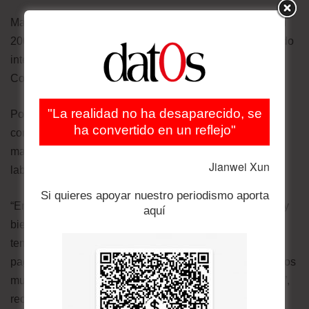
Mario Choque partió hacia la ciudad de Buenos Aries en
2008, luego de haber agotado todo su capital en un fallido
intento de sostener un taller de jeans en la ciudad de
Cochabamba.
"La realidad no ha desaparecido, se
Poco tiempo pasó para que un empresario argentino lo
ha convertido en un reflejo"
contrate junto a su esposa para confeccionar ropa de
mascotas. En ese lugar conoció todos los beneficios
Jianwei Xun
laborales a los que no accedió en Bolivia.
Si quieres apoyar nuestro periodismo aporta
“En Buenos Aires he trabajado, me iba bien, ganaba muy
aquí
bien, cada que subía algún aumento de sueldo, (lo)
teníamos. Teníamos doble aguilando, vacaciones
pagadas, o sea que yo he laburado durante los cinco años
muy bien, perfecto, excelente. De eso no puedo renegar”,
recuerda nostálgico Choque.