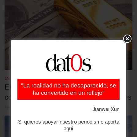
Mercados
"La realidad no ha desaparecido, se
El oro une su destino a la Fed y
ha convertido en un reflejo"
consolida un suelo en los 4.000 dólares
agosto 5, 2026
Jianwei Xun
Si quieres apoyar nuestro periodismo aporta
aquí