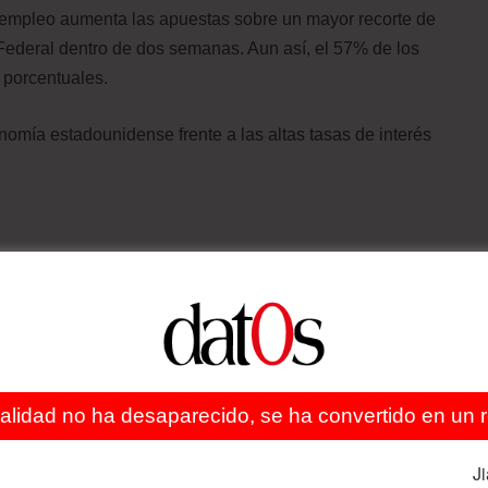
 empleo aumenta las apuestas sobre un mayor recorte de
 Federal dentro de dos semanas. Aun así, el 57% de los
 porcentuales.
omía estadounidense frente a las altas tasas de interés
Inversión
ealidad no ha desaparecido, se ha convertido en un re
J