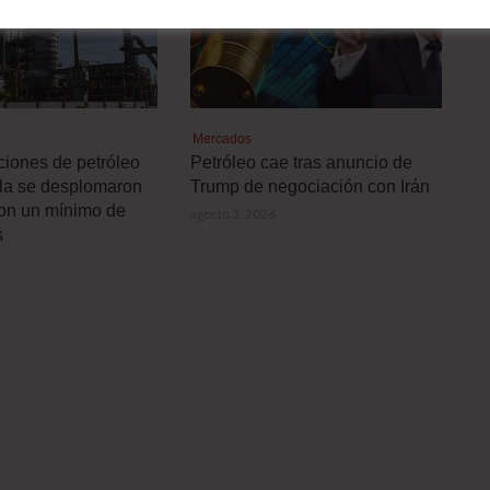
Mercados
ciones de petróleo
Petróleo cae tras anuncio de
la se desplomaron
Trump de negociación con Irán
on un mínimo de
agosto 3, 2026
s