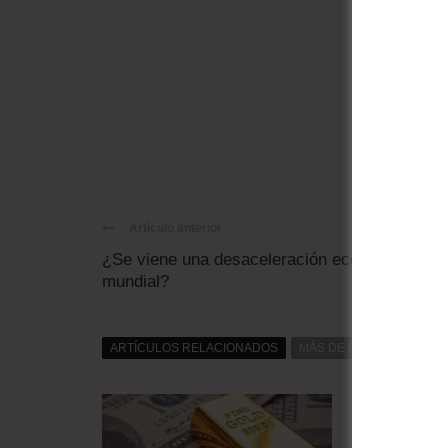
Artículo anterior
¿Se viene una desaceleración económica
mundial?
ARTÍCULOS RELACIONADOS
MÁS DE DAT0S
MÁS D