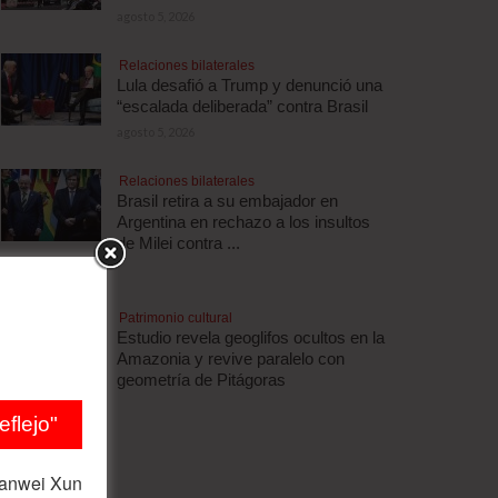
agosto 5, 2026
Relaciones bilaterales
Lula desafió a Trump y denunció una
“escalada deliberada” contra Brasil
agosto 5, 2026
Relaciones bilaterales
Brasil retira a su embajador en
Argentina en rechazo a los insultos
de Milei contra ...
agosto 5, 2026
Patrimonio cultural
Estudio revela geoglifos ocultos en la
Amazonia y revive paralelo con
geometría de Pitágoras
agosto 5, 2026
flejo"
ianwei Xun