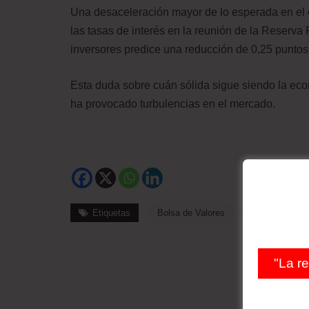
Una desaceleración mayor de lo esperada en el
las tasas de interés en la reunión de la Reserva
inversores predice una reducción de 0,25 puntos
Esta duda sobre cuán sólida sigue siendo la econ
ha provocado turbulencias en el mercado.
Etiquetas
Bolsa de Valores
Desempleo
"La r