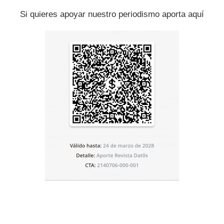
Si quieres apoyar nuestro periodismo aporta aquí
Artículo siguiente
¿Los republicanos están estancados con
Trump después de las elecciones, ganen o ...
E LA CATEGORÍA