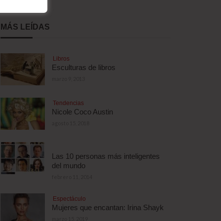
MÁS LEÍDAS
Libros
Esculturas de libros
marzo 9, 2013
Tendencias
Nicole Coco Austin
agosto 15, 2018
Las 10 personas más inteligentes
del mundo
febrero 11, 2014
Espectáculo
Mujeres que encantan: Irina Shayk
marzo 15, 2019