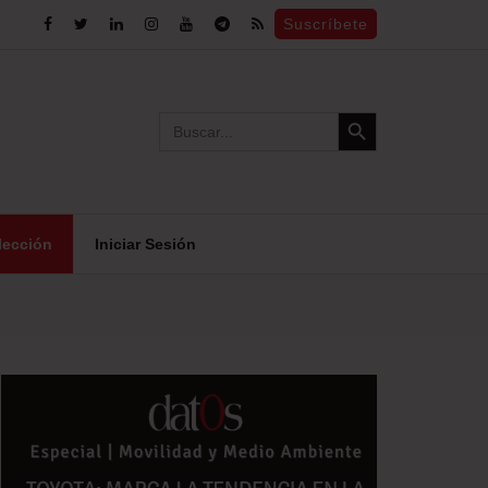
Suscríbete
Search Button
Search
for:
lección
Iniciar Sesión