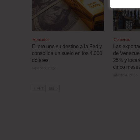
Mercados
Comercio
El oro une su destino a la Fed y
Las exporta
consolida un suelo en los 4.000
de Venezue
dólares
25% y tocar
cinco mese
agosto 5, 2026
agosto 4, 2026
ANT
SIG