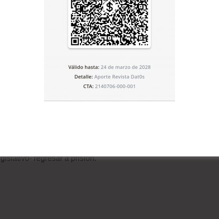
 el fujimorismo, arrasando como suele hacer con su
 menos de media hora la norma con 55 votos a favor, 30
do puede desplazarse queda circunscrito “a la provincia
quisiera salir de ella, deberá comunicarlo 48 horas antes
a una persona que garantice su retorno, asumiendo
e precepto.
e el regreso de Fujimori a la cárcel, el autócrata fue
ano-japonesa en la que permanece desde entonces. Con
mo, evitará -al menos de momento, siempre al albur de
islativo- regresar a prisión.