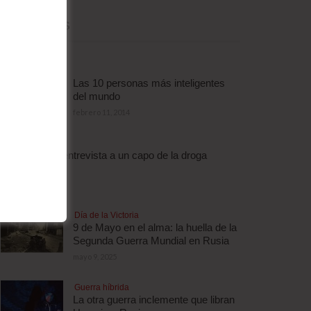
MÁS LEÍDAS
Las 10 personas más inteligentes
del mundo
febrero 11, 2014
Droga
Escalofriante entrevista a un capo de la droga
brasileño
abril 3, 2012
Día de la Victoria
9 de Mayo en el alma: la huella de la
Segunda Guerra Mundial en Rusia
mayo 9, 2025
Guerra híbrida
La otra guerra inclemente que libran