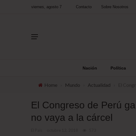
viernes, agosto 7
Contacto
Sobre Nosotros
Nación
Política
Home
›
Mundo
›
Actualidad
›
El Congr
El Congreso de Perú gar
no vaya a la cárcel
El País
octubre 12, 2018
573