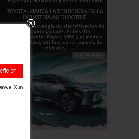
flejo"
ianwei Xun