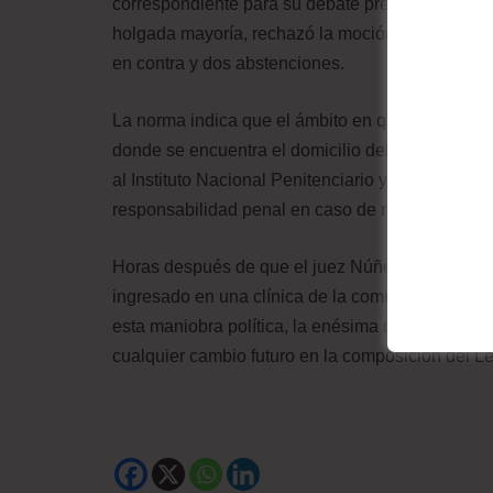
correspondiente para su debate preliminar. Pero
holgada mayoría, rechazó la moción y aprobó en
en contra y dos abstenciones.
La norma indica que el ámbito en que el condena
donde se encuentra el domicilio del penado”. Si 
al Instituto Nacional Penitenciario y acreditar 
responsabilidad penal en caso de no cumplir est
Horas después de que el juez Núñez Sulca ordenas
ingresado en una clínica de la comunidad peru
esta maniobra política, la enésima del fujimoris
cualquier cambio futuro en la composición del Leg