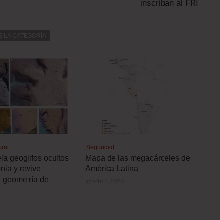
inscriban al FRI
E LA CATEGORÍA
ural
Seguridad
la geoglifos ocultos
Mapa de las megacárceles de
nia y revive
América Latina
n geometría de
agosto 4, 2026