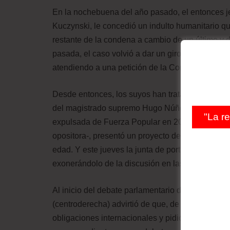
En la nochebuena del año pasado, el entonces j
Kuczynski, le concedió un indulto humanitario que
restante de la condena a cambio de un último y 
pasada, el caso volvió a dar un giro de 180 grado
atendiendo a una petición de la Corte Interame
Desde entonces, los suyos han tratado de buscar 
del magistrado supremo Hugo Núñez Sulca. El mar
"La r
expulsada de Fuerza Popular en 2016, pero que 
opositora-, presentó un proyecto de ley de “ejecu
edad. Y este jueves la junta de portavoces decidi
exonerándolo de la discusión en las comisiones 
Al inicio del debate parlamentario de la ley, el
(centroderecha) advirtió de que, de aprobarse, el
obligaciones internacionales y pidió que la inicia