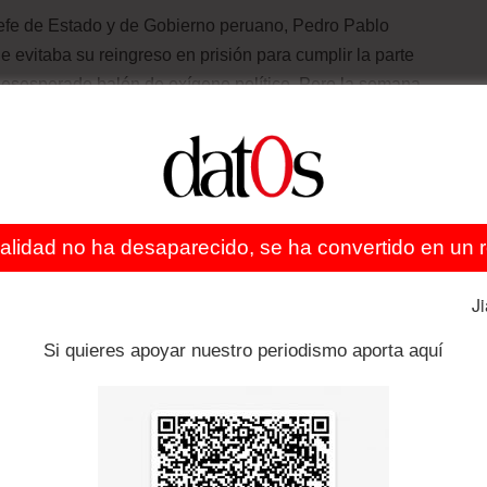
efe de Estado y de Gobierno peruano, Pedro Pablo
 evitaba su reingreso en prisión para cumplir la parte
desesperado balón de oxígeno político. Pero la semana
s con la anulación judicial de la medida de gracia
ricana de Derechos Humanos.
el ángulo legal para evitar el cumplimiento de la orden
tes, la congresista fujimorista Yeni Vilcatoma -
ealidad no ha desaparecido, se ha convertido en un re
vota en el mismo sentido que el resto de la bancada
ción humanitaria de la pena” para presos de la tercera
J
ó someter el proyecto de ley a la votación del pleno,
parlamentarias.
Si quieres apoyar nuestro periodismo aporta aquí
 diputado de Acción Popular Yohny Lescano
 texto llevaría al Estado peruano a incumplir sus
tiva legislativa fuera remitida a la comisión