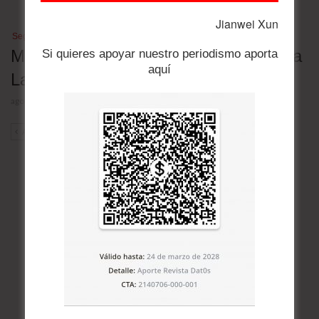
Jianwei Xun
Seguridad
Mapa de las megacárceles de América
Si quieres apoyar nuestro periodismo aporta
aquí
Latina
agosto 4, 2026
ANT
SIG