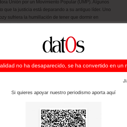
vadora Unión por un Movimiento Popular (UMP). Algunos
o que la justicia está deparando a su antiguo líder. Uno
ozy sufriera la humillación de tener que dormir en
o que fue liberado de madrugada.
operación ha sorprendido a todas las fuerzas políticas,
 detención inédita se inscribe en el caso de la presunta
Sarkozy de 2007, que habría contado con aportaciones
uamar Gadafi.
ealidad no ha desaparecido, se ha convertido en un re
fe de Estado y su entorno crearon una “red” de
J
olución de los procesos judiciales que amenazan al
Si quieres apoyar nuestro periodismo aporta aquí
tre 2007 y 2012.
y, actuaba de intermediario recabando la información que
itírsela al presidente y cambia este último le habría
caba en la administración de Mónaco.