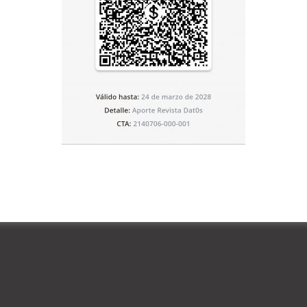
 Sarkozy -inmerso en varios casos de corrupción -y su
xpresidente de la República se servía de una red de
antenerse al tanto de los escándalos financieros que
Bettencourt, que investigaba el Tribunal Supremo (caso
elacionaba con la presunta financiación ilegal de la
 triunfo sobre la socialista Ségolène Royal.
icía que Sarkozy utilizaba un teléfono móvil clandestino,
ustamente con su abogado Herzog, que también disponía
n que Herzog tenía hilo directo con su amigo, el juez de
hora imputado en el caso judicial que podría poner fin a