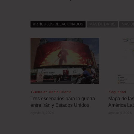
ARTÍCULOS RELACIONADOS
MÁS DE DAT0S
MÁS D
Guerra en Medio Oriente
Seguridad
Tres escenarios para la guerra
Mapa de la
entre Irán y Estados Unidos
América Lat
agosto 5, 2026
agosto 4, 2026