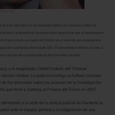
Foto: EFE
de este miércoles por los presuntos delitos de corrupción, tráfico de
 la fiscalía. La decisión de los jueces llegó después de que el exmandatario
en Francia contra un exjefe del Estado, en el curso de una investigación
egular de la campaña electoral de 2007. El exmandatario estuvo, en total, a
torno a las dos de la madrugada de hoy con rostro cansado.
y, y el magistrado Gilbert Azibert, del Tribunal
ismos delitos. La justicia investiga si Azibert, cercano
 de los tribunales sobre los avances en la investigación
aña que llevó a Sarkozy al Palacio del Elíseo en 2007.
el martes a la sede de la policía judicial de Nanterre (a
ntados ante el estupor general y la indignación de sus