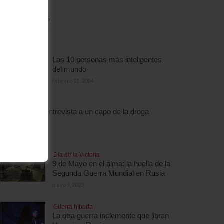
MÁS LEÍDAS
Las 10 personas más inteligentes
del mundo
febrero 11, 2014
Droga
Escalofriante entrevista a un capo de la droga
brasileño
abril 3, 2012
Día de la Victoria
9 de Mayo en el alma: la huella de la
Segunda Guerra Mundial en Rusia
mayo 9, 2025
Guerra híbrida
La otra guerra inclemente que libran