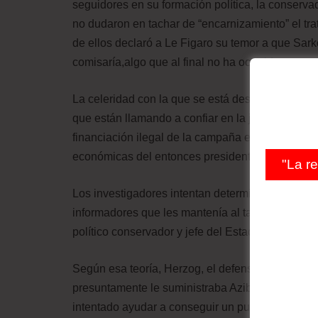
seguidores en su formación política, la conser
no dudaron en tachar de “encarnizamiento” el trat
de ellos declaró a Le Figaro su temor a que Sark
comisaría,algo que al final no ha ocurrido puest
La celeridad con la que se está desarrollando la 
que están llamando a confiar en la justicia. Esta
financiación ilegal de la campaña electoral de 
económicas del entonces presidente de Libia M
"La r
Los investigadores intentan determinar si el exje
informadores que les mantenía al tanto de la ev
político conservador y jefe del Estado francés en
Según esa teoría, Herzog, el defensor de Sarkoz
presuntamente le suministraba Azibert para transm
intentado ayudar a conseguir un puesto que bus