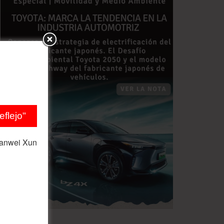
flejo"
ianwei Xun