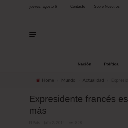
jueves, agosto 6
Contacto
Sobre Nosotros
Nación
Política
Home
›
Mundo
›
Actualidad
›
Expresid
Expresidente francés es
más
El País
julio 2, 2014
828