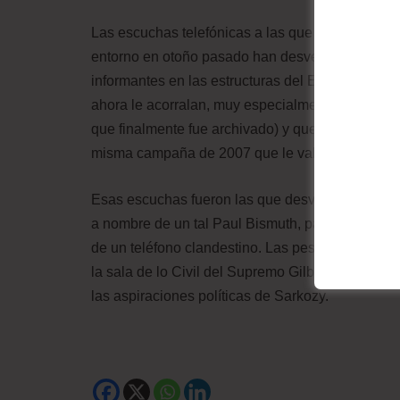
Las escuchas telefónicas a las que fue sometido
entorno en otoño pasado han desvelado que el e
informantes en las estructuras del Estado para m
ahora le acorralan, muy especialmente, el caso 
que finalmente fue archivado) y que también se r
misma campaña de 2007 que le valió a Sarkozy el
Esas escuchas fueron las que desvelaron a la pol
a nombre de un tal Paul Bismuth, para hablar j
de un teléfono clandestino. Las pesquisas indica
la sala de lo Civil del Supremo Gilbert Azibert, a
las aspiraciones políticas de Sarkozy.