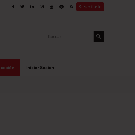
Suscríbete
Search Button
Search
for:
lección
Iniciar Sesión