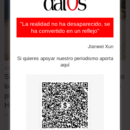
"La realidad no ha desaparecido, se
ha convertido en un reflejo"
Jianwei Xun
Si quieres apoyar nuestro periodismo aporta
aquí
Crisis climática
Sequía en el Danubio revive buques de
la Segunda Guerra; genera riesgos en
plantas nucleares en Rumania y
Hungría
agosto 4, 2026
ANT
SIG