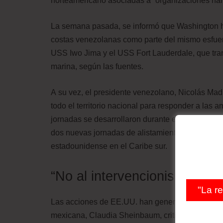
norteamericano asociadas a “organizaciones narc
La semana pasada, se informó que Washington ha
costas venezolanas como parte del mismo esfuer
USS Iwo Jima y el USS Fort Lauderdale, que trans
marina, según las fuentes.
A su vez, el presidente venezolano, Nicolás Madu
todo el territorio nacional para responder a la
jornadas se desarrollaron durante el fin de sem
dos nuevas jornadas de alistamiento para defende
estadounidense en el Caribe sur.
“No al intervencionismo”
"La r
Las acciones de EE.UU. han generado rechazo en
mexicana, Claudia Sheinbaum, criticó las opera