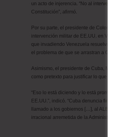
un acto de injerencia. “No al intervencionismo. 
Constitución”, afirmó.
Por su parte, el presidente de Colombia, Gustavo
intervención militar de EE.UU. en Venezuela. “Lo
que invadiendo Venezuela resuelven su problema
el problema de que se arrastran a Colombia a lo 
Asimismo, el presidente de Cuba, Miguel Díaz-Can
como pretexto para justificar lo que calificó c
“Eso lo está diciendo y lo está promoviendo el 
EE.UU.”, indicó. “Cuba denuncia firmemente est
llamado a los gobiernos […], al ALBA-TCP y, des
irracional arremetida de la Administración Trump