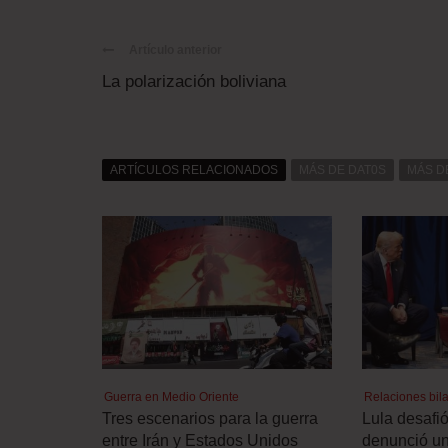
Artículo anterior
La polarización boliviana
ARTÍCULOS RELACIONADOS
MÁS DE DAT0S
MÁS D
Guerra en Medio Oriente
Relaciones bila
Tres escenarios para la guerra
Lula desafi
entre Irán y Estados Unidos
denunció un