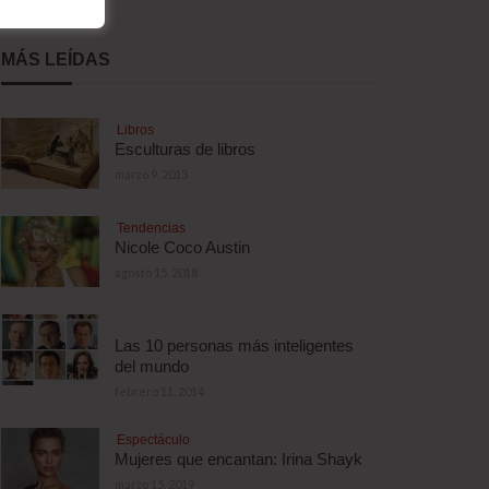
MÁS LEÍDAS
Libros
Esculturas de libros
marzo 9, 2013
Tendencias
Nicole Coco Austin
agosto 15, 2018
Las 10 personas más inteligentes
del mundo
febrero 11, 2014
Espectáculo
Mujeres que encantan: Irina Shayk
marzo 15, 2019