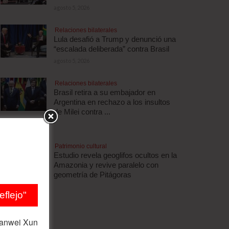
agosto 5, 2026
Relaciones bilaterales
Lula desafió a Trump y denunció una
“escalada deliberada” contra Brasil
agosto 5, 2026
Relaciones bilaterales
Brasil retira a su embajador en
Argentina en rechazo a los insultos
de Milei contra ...
agosto 5, 2026
Patrimonio cultural
Estudio revela geoglifos ocultos en la
Amazonia y revive paralelo con
geometría de Pitágoras
agosto 5, 2026
flejo"
ianwei Xun