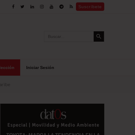
Suscríbete
Search Button
Search
for:
lección
Iniciar Sesión
aribe