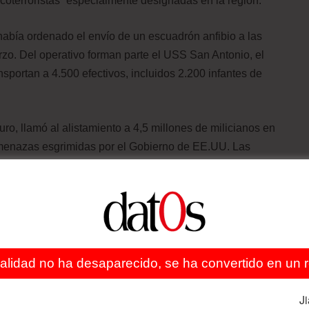
oterroristas” especialmente designadas en la región.
bía ordenado el envío de un escuadrón anfibio a las
zo. Del operativo forman parte el USS San Antonio, el
portan a 4.500 efectivos, incluidos 2.200 infantes de
ro, llamó al alistamiento a 4,5 millones de milicianos en
s amenazas esgrimidas por el Gobierno de EE.UU. Las
ana pasado. Este lunes, el mandatario anunció que habrá
r la soberanía del país ante el despliegue militar
ealidad no ha desaparecido, se ha convertido en un re
tre varios líderes latinoamericanos. La presidenta
J
ciones estadounidenses en el Caribe, calificándolo como