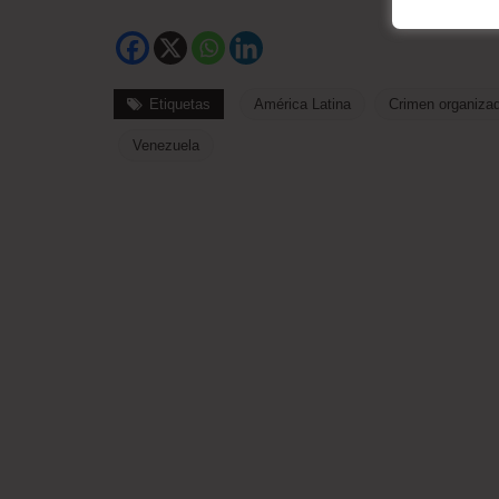
Etiquetas
América Latina
Crimen organiza
Venezuela