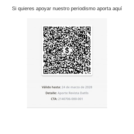
Eso no solamente es convicción sino que está en la
Si quieres apoyar nuestro periodismo aporta aquí
 Petro, advirtió sobre las posibles consecuencias de una
s gringos están en la olla [muy equivocados] si piensan
. Meten a Venezuela en el caso de Siria, solo que con
mismo”, dijo durante un consejo de ministros.
el, condenó el uso de la lucha contra el narcotráfico
omo ambiciones hegemónicas de Washington.
Estado más narco que hay en el mundo, que son los
a nueva demostración de fuerza imperial y hace un
de aquí a todos los pueblos del mundo, a condenar esta
”, instó el mandatario cubano.