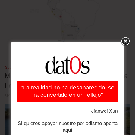
Seguridad
Mapa de las megacárceles de América
Latina
"La realidad no ha desaparecido, se
ha convertido en un reflejo"
agosto 4, 2026
Jianwei Xun
Si quieres apoyar nuestro periodismo aporta
aquí