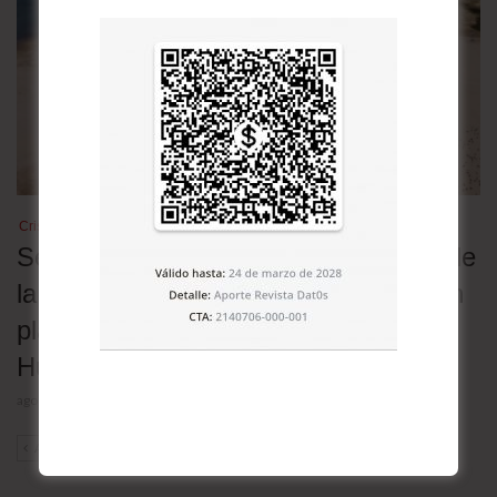
Crisis climática
Sequía en el Danubio revive buques de
la Segunda Guerra; genera riesgos en
plantas nucleares en Rumania y
Hungría
agosto 4, 2026
ANT
SIG