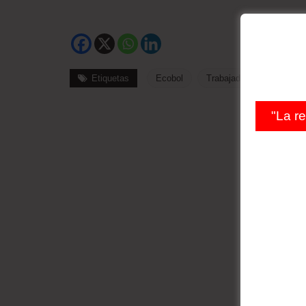
Etiquetas
Ecobol
Trabajadores
"La r