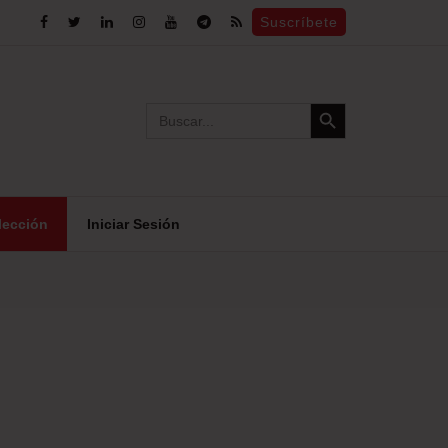
Suscríbete
Search Button
Search
for:
lección
Iniciar Sesión