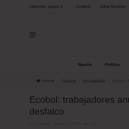
miércoles, agosto 5
Contacto
Sobre Nosotros
Nación
Política
Home
›
Nación
›
Actualidad
›
Ecobol: 
Ecobol: trabajadores an
desfalco
Los Tiempos
junio 27, 2016
972