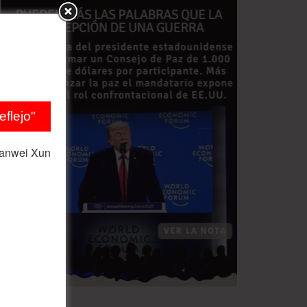
flejo"
ianwei Xun