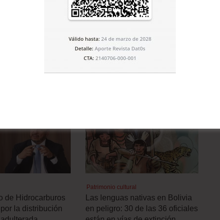
Artículo siguiente
Industrias brasileñas piden un estudio de las
reservas de gas
E LA CATEGORÍA
Patrimonio cultural
ro de Hidrocarburos
Las lenguas nativas en Bolivia
por la distribución
en peligro: 30 de las 36 oficiales
 adulterada
están en vías de extinción