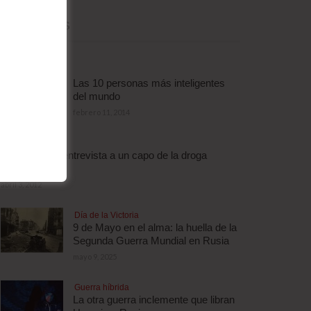
MÁS LEÍDAS
Las 10 personas más inteligentes
del mundo
febrero 11, 2014
Droga
Escalofriante entrevista a un capo de la droga
brasileño
abril 3, 2012
Día de la Victoria
9 de Mayo en el alma: la huella de la
Segunda Guerra Mundial en Rusia
mayo 9, 2025
Guerra híbrida
La otra guerra inclemente que libran