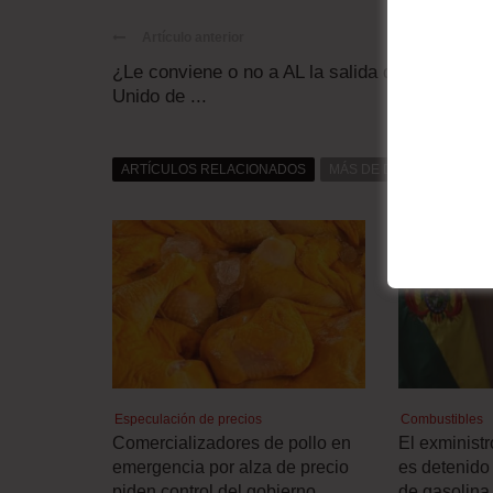
Artículo anterior
¿Le conviene o no a AL la salida del Reino
Unido de ...
ARTÍCULOS RELACIONADOS
MÁS DE DAT0S
MÁS D
Especulación de precios
Combustibles
Comercializadores de pollo en
El exminist
emergencia por alza de precio
es detenido 
piden control del gobierno
de gasolina