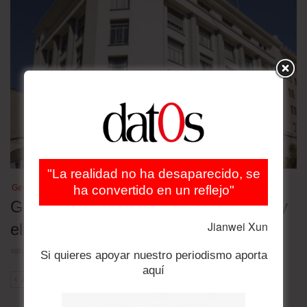
"La realidad no ha desaparecido, se
ha convertido en un reflejo"
Gestión
Gobierno reduce a 12 los ministerios y
Jianwei Xun
elimina Planificación y Turismo
agosto 4, 2026
Si quieres apoyar nuestro periodismo aporta
aquí
ANT
SIG