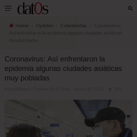
Home
›
Opinion
›
Columnistas
›
Coronavirus:
Así enfrentaron la epidemia algunas ciudades asiáticas
muy pobladas
Coronavirus: Así enfrentaron la
epidemia algunas ciudades asiáticas
muy pobladas
Hannah Beech / The New York Times
marzo 20, 2020
583