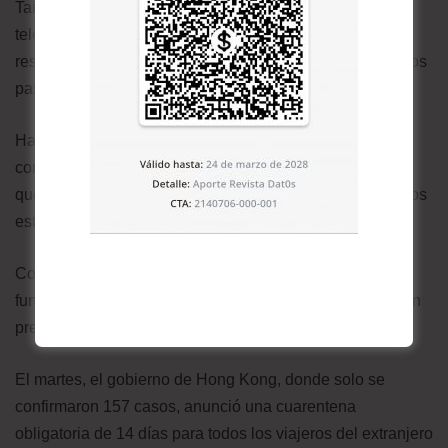
Taiwán, se enviaron mensajes de texto a todos los
teléfonos móviles en la isla, con la lista de cada
restaurante, sitio turístico y destino que habían visitado los
pasajeros del barco durante su tiempo en tierra.
Hasta el martes, Taiwán había registrado 77 casos de
coronavirus, aunque sus críticos están preocupados de
que las pruebas no tengan una distribución suficiente. Los
estudiantes regresaron a clases a finales de febrero.
Con las nuevas oleadas del virus en todo el mundo, los
funcionarios de salud pública en los tres lugares se están
preparando para una pelea más larga.
El martes, el gobierno de Hong Kong, donde solo se
confirmaron 157 casos, anunció una cuarentena
obligatoria de 14 días para todos los viajeros del extranjero