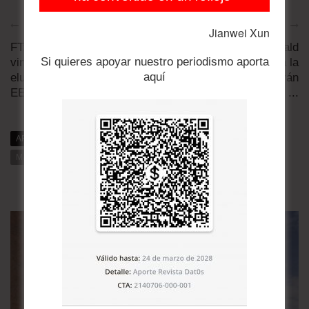
Artículo anterior
Artículo siguiente
Jianwei Xun
FT: 34 petroleros
Enviado de Donald
Si quieres apoyar nuestro periodismo aporta
vinculados a Irán han
Trump presiona a la
aquí
eludido el bloqueo de
FIFA para sacar a Irán
EEUU
...
ARTÍCULOS RELACIONADOS
MÁS DE DAT0S
MÁS DE LA CATEGORÍA