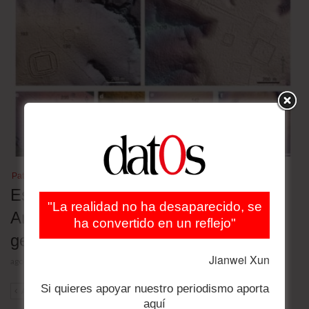
Patrimonio cultural
Estudio revela geoglifos ocultos en la
"La realidad no ha desaparecido, se
Amazonia y revive paralelo con
ha convertido en un reflejo"
geometría de Pitágoras
Jianwei Xun
agosto 5, 2026
Si quieres apoyar nuestro periodismo aporta
ANT
SIG
aquí