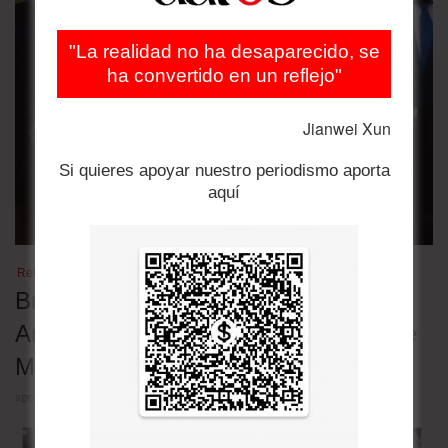
"La realidad no ha desaparecido, se
ha convertido en un reflejo"
Jianwei Xun
Si quieres apoyar nuestro periodismo aporta
aquí
Relaciones bilaterales
Brasil retira a su embajador en
Argentina en rechazo a los insultos de
Milei contra Lula
agosto 5, 2026