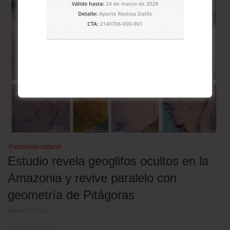
Patrimonio cultural
Estudio revela geoglifos ocultos en la
Amazonia y revive paralelo con
geometría de Pitágoras
agosto 5, 2026