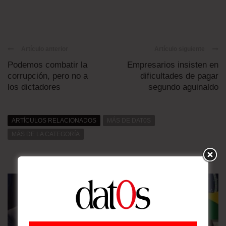
Artículo anterior
Artículo siguiente
Podemos combatir la
Empresarios insisten en
corrupción, pero no a
dificultades de pagar
los dictadores
segundo aguinaldo
ARTÍCULOS RELACIONADOS
MÁS DE DAT0S
MÁS DE LA CATEGORÍA