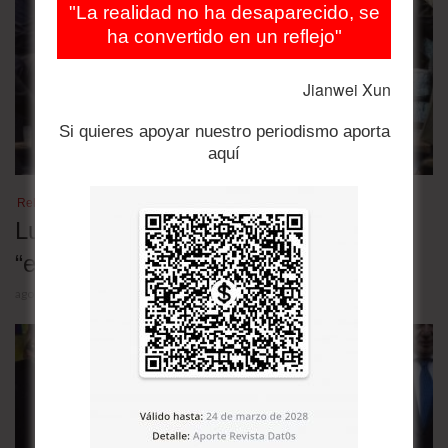
"La realidad no ha desaparecido, se
ha convertido en un reflejo"
Jianwei Xun
Si quieres apoyar nuestro periodismo aporta
aquí
Relaciones bilaterales
Lula desafió a Trump y denunció una
“escalada deliberada” contra Brasil
agosto 5, 2026