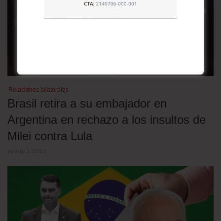
Relaciones bilaterales
Brasil retira a su embajador en
Argentina en rechazo a los insultos de
Milei contra Lula
agosto 5, 2026