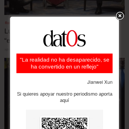
Relaciones bilaterales
Lula desafió a Trump y denunció una
“escalada deliberada” contra Brasil
agosto 5, 2026
"La realidad no ha desaparecido, se
ha convertido en un reflejo"
Jianwei Xun
Si quieres apoyar nuestro periodismo aporta
aquí