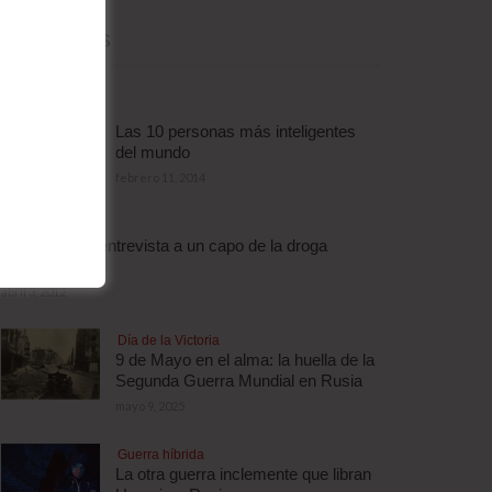
MÁS LEÍDAS
Las 10 personas más inteligentes
del mundo
febrero 11, 2014
Droga
Escalofriante entrevista a un capo de la droga
brasileño
abril 3, 2012
Día de la Victoria
9 de Mayo en el alma: la huella de la
Segunda Guerra Mundial en Rusia
mayo 9, 2025
Guerra híbrida
La otra guerra inclemente que libran