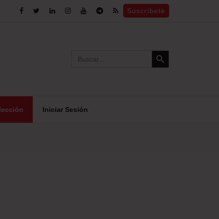
Suscríbete
Search Button
Search
for:
lección
Iniciar Sesión