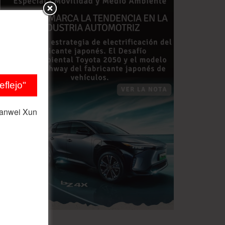
flejo"
ianwei Xun