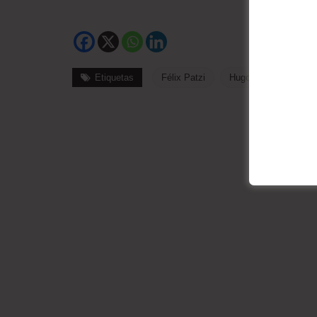
Etiquetas
Félix Patzi
Hugo Siles
La 