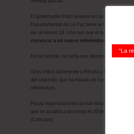
reforma parcial.
El gobernador Patzi sostuvo en sus declaracione
Departamental de La Paz tiene la facultad de red
ser al menos 16. Una vez que el nuevo estatuto s
convocar a un nuevo referéndum.
"La r
En tal sentido, no sería una demora tan prolonga
Siles criticó duramente a Revilla y Patzi. Lament
del segundo, que ha tratado de confundir al señ
referéndum.
Pocas organizaciones se han inscrito para hace
que se acudirá a las urnas el 20 de septiembre. L
(Comcipo).