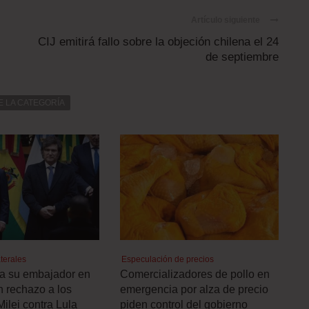
Artículo siguiente
CIJ emitirá fallo sobre la objeción chilena el 24
de septiembre
E LA CATEGORÍA
terales
Especulación de precios
a a su embajador en
Comercializadores de pollo en
n rechazo a los
emergencia por alza de precio
Milei contra Lula
piden control del gobierno