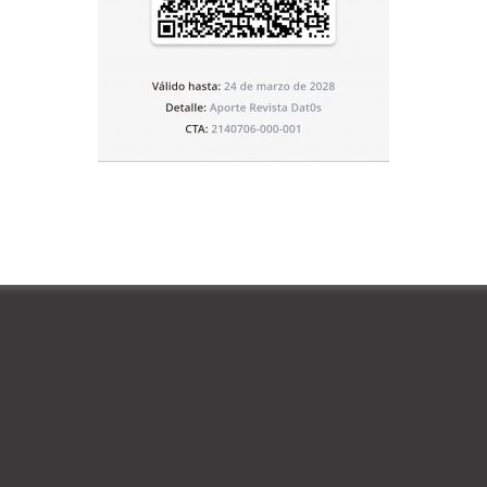
Paz
Referéndum