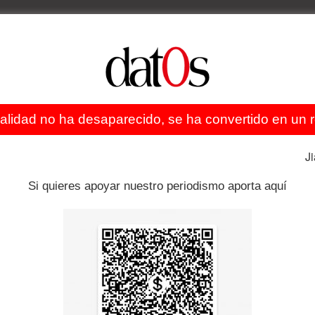
s al respecto que de ganar el No, la Asamblea
actar enmiendas, que a criterio de la autoridad deberían
ea enviado al Tribunal Constitucional,
hay 120 días para
ealidad no ha desaparecido, se ha convertido en un re
da como la señalada por el Ministro del área.
J
ó que el primero haya dicho que no conoce el estatuto, y
Si quieres apoyar nuestro periodismo aporta aquí
alar que se puede reformar el documento antes del
r campaña por el No en los cinco departamentos en los
a principal de todas es el Comité Cívico Potosinista