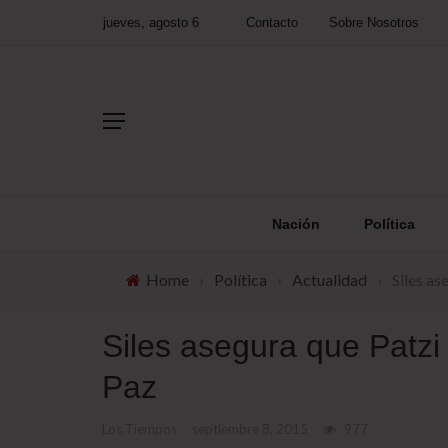
jueves, agosto 6
Contacto
Sobre Nosotros
Nación
Política
Home
›
Política
›
Actualidad
›
Siles as
Siles asegura que Patzi 
Paz
Los Tiempos
septiembre 8, 2015
977