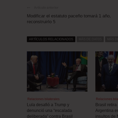
Artículo anterior
Modificar el estatuto paceño tomará 1 año,
reconstruirlo 5
ARTÍCULOS RELACIONADOS
MÁS DE DAT0S
MÁS D
Relaciones bilaterales
Relaciones bila
Lula desafió a Trump y
Brasil retir
denunció una “escalada
Argentina e
deliberada” contra Brasil
insultos de 