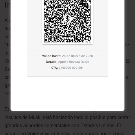
Intimidación nunca antes vista
A pesar de algunos obstáculos, el prometido y temido
aumento arancelario del 10% al 30% sobre todas las
importaciones puede, de hecho, introducirse por decreto.
“Trump está utilizando los impuestos como herramienta de
intimidación de una manera nunca antes vista”, afirma
Richard Bensel, politólogo de la Universidad de Cornell. El
Banco Central Europeo está estudiando aumentar las
compras de productos fabricados en Estados Unidos para
ganarse el favor de la Casa Blanca, medida que también
está considerando Canadá.
El primer ministro británico, Keir Starmer, ignorando los
insultos de Musk, está haciendo todo lo posible para cerrar
grandes acuerdos comerciales con Estados Unidos. El
ucraniano Volodymyr Zelensky, preocupado por el curso