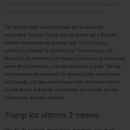
El republicano ha recibido en los últimos meses a una fila de poderosos
fanáticos para agradar de cualquier modo al político resucitado.
Tan pronto como salió victorioso de las urnas en
noviembre, Donald Trump, que no quiere ver a Estados
Unidos involucrado en guerras que “no son suyas”,
comenzó a difundir la advertencia: “O una tregua y la
liberación de rehenes entre Israel y Hamas será alcanzado
antes de mi posesión, o no les alcanzará el palo”. No fue
una sorpresa: el miércoles 15, ambas partes anunciaron
un acuerdo, y lo que podría haber sido un triunfo relativo
de Joe Biden al final de su mandato se convirtió en una
celebración del jopo amarillo.
Trump los últimos 2 meses: