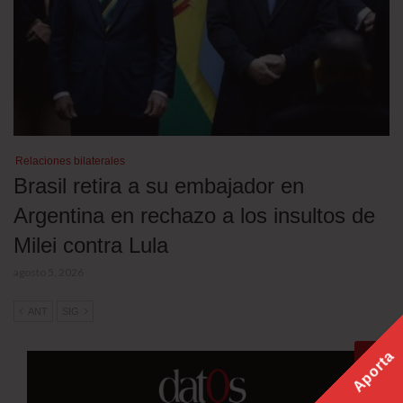
Relaciones bilaterales
Brasil retira a su embajador en
Argentina en rechazo a los insultos de
Milei contra Lula
agosto 5, 2026
ANT
SIG
Aporta