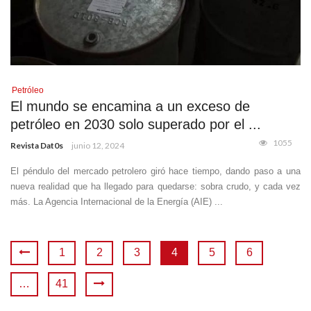
Petróleo
El mundo se encamina a un exceso de
petróleo en 2030 solo superado por el ...
1055
Revista Dat0s
junio 12, 2024
El péndulo del mercado petrolero giró hace tiempo, dando paso a una
nueva realidad que ha llegado para quedarse: sobra crudo, y cada vez
más. La Agencia Internacional de la Energía (AIE) ...
1
2
3
4
5
6
…
41