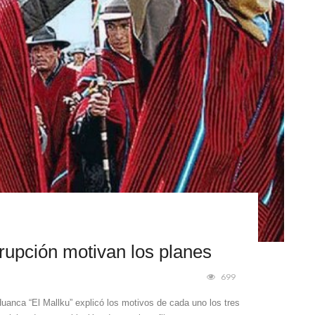
rrupción motivan los planes
699
uanca “El Mallku” explicó los motivos de cada uno los tres