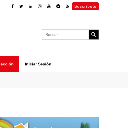
Suscríbete
Search Button
Search
for:
lección
Iniciar Sesión