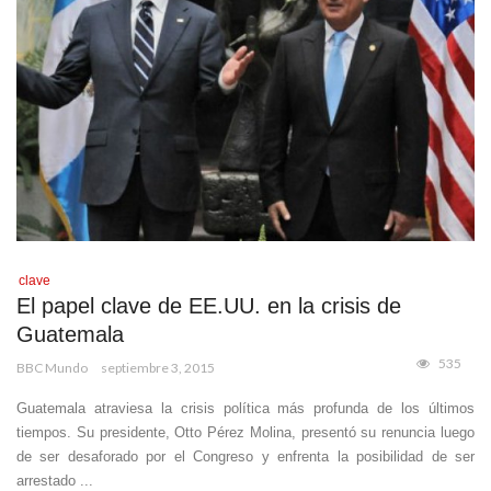
clave
El papel clave de EE.UU. en la crisis de
Guatemala
535
BBC Mundo
septiembre 3, 2015
Guatemala atraviesa la crisis política más profunda de los últimos
tiempos. Su presidente, Otto Pérez Molina, presentó su renuncia luego
de ser desaforado por el Congreso y enfrenta la posibilidad de ser
arrestado ...