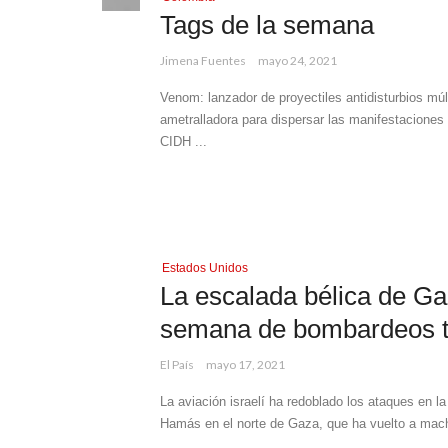
Tags de la semana
Jimena Fuentes
mayo 24, 2021
Venom: lanzador de proyectiles antidisturbios múlt
ametralladora para dispersar las manifestaciones
CIDH ...
Estados Unidos
La escalada bélica de Ga
semana de bombardeos tr
El País
mayo 17, 2021
La aviación israelí ha redoblado los ataques en l
Hamás en el norte de Gaza, que ha vuelto a mach