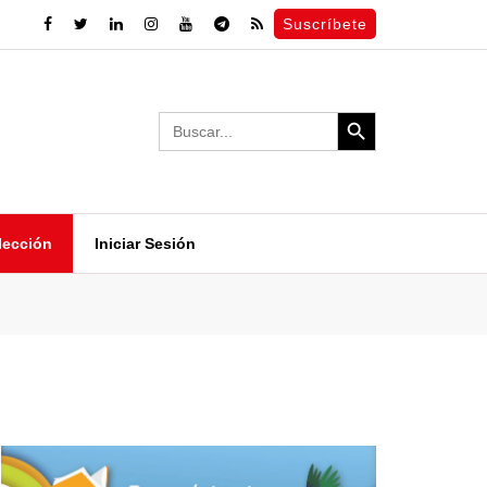
Suscríbete
Search Button
Search
for:
lección
Iniciar Sesión