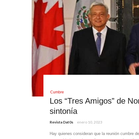
Cumbre
Los “Tres Amigos” de Nor
sintonía
Revista Dat0s
enero 10, 2023
Hay quienes consideran que la reunión cumbre de 