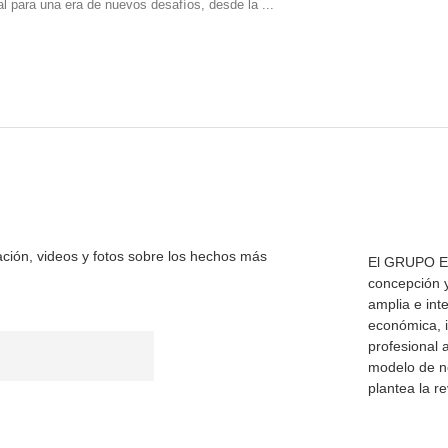
al para una era de nuevos desafíos, desde la ...
ación, videos y fotos sobre los hechos más
El GRUPO E
concepción 
amplia e int
económica, i
profesional 
modelo de ne
plantea la r