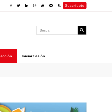
Suscríbete
Search Button
Search
for:
lección
Iniciar Sesión