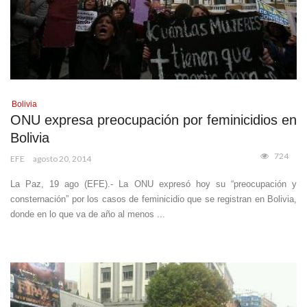
Bolivia
ONU expresa preocupación por feminicidios en
Bolivia
724
EFE
agosto 20, 2014
La Paz, 19 ago (EFE).- La ONU expresó hoy su “preocupación y
consternación” por los casos de feminicidio que se registran en Bolivia,
donde en lo que va de año al menos ...