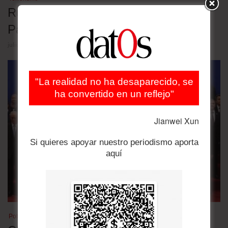
Rusia declara en busca y captura a
Pável Dúrov, fundador de Telegram
julio 30, 2026
"La realidad no ha desaparecido, se
ha convertido en un reflejo"
Jianwei Xun
Si quieres apoyar nuestro periodismo aporta
aquí
Potencias