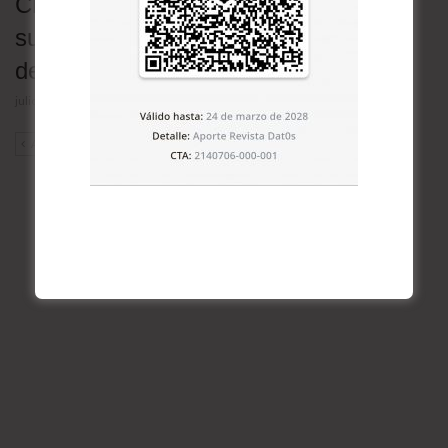
China “regala” inteligencia artificial en
su disputa con EE.UU. por el control
del futuro
julio 28, 2026
ANT
SIG