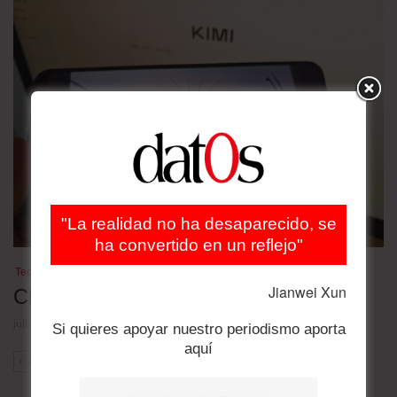
"La realidad no ha desaparecido, se
ha convertido en un reflejo"
Tecnología
Jianwei Xun
China pelea por el liderazgo en IA
julio 27, 2026
Si quieres apoyar nuestro periodismo aporta
aquí
ANT
SIG