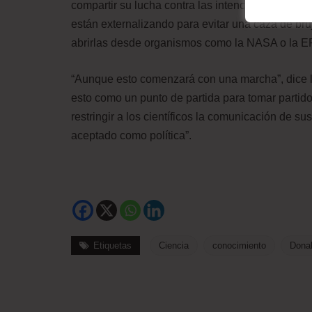
compartir su lucha contra las intenciones de Tr
están externalizando para evitar una caza de br
abrirlas desde organismos como la NASA o la E
“Aunque esto comenzará con una marcha”, dice l
esto como un punto de partida para tomar partido p
restringir a los científicos la comunicación de s
aceptado como política”.
Etiquetas
Ciencia
conocimiento
Dona