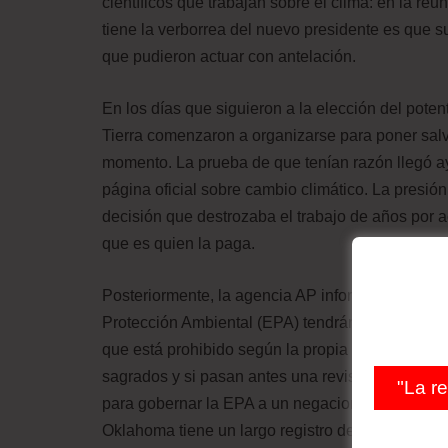
científicos que trabajan sobre el clima: en la re
tiene la verborrea del nuevo presidente es que sus
que pudieron actuar con antelación.
En los días que siguieron a la elección del potent
Tierra comenzaron a organizarse para poner sal
momento. La prueba de que tenían razón llegó ay
página oficial sobre cambio climático. La presió
decisión que destrozaba el trabajo de años por a
que es quien la paga.
Posteriormente, la agencia AP informó de que tod
Protección Ambiental (EPA) tendrán que pasar p
que está prohibido según la propia política de int
sagrados y si pasan antes una revisión partidist
"La r
para gobernar la EPA a un negacionista del calent
Oklahoma tiene un largo registro de acciones co