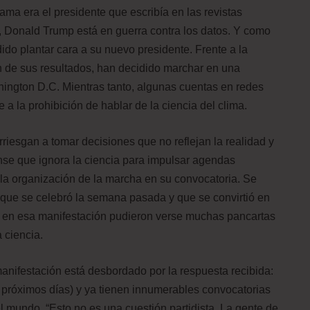
ama era el presidente que escribía en las revistas
, Donald Trump está en guerra contra los datos. Y como
dido plantar cara a su nuevo presidente. Frente a la
n de sus resultados, han decidido marchar en una
hington D.C. Mientras tanto, algunas cuentas en redes
e a la prohibición de hablar de la ciencia del clima.
rriesgan a tomar decisiones que no reflejan la realidad y
se que ignora la ciencia para impulsar agendas
 la organización de la marcha en su convocatoria. Se
, que se celebró la semana pasada y que se convirtió en
Ya en esa manifestación pudieron verse muchas pancartas
 ciencia.
manifestación está desbordado por la respuesta recibida:
s próximos días) y ya tienen innumerables convocatorias
l mundo. “Esto no es una cuestión partidista. La gente de