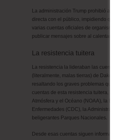
La administración Trump prohibió a las agencia
directa con el público, impidiendo que se manifes
varias cuentas oficiales de organismos públicos 
publicar mensajes sobre al calentamiento en sus 
La resistencia tuitera
La resistencia la lideraban las cuentas de los 
(literalmente, malas tierras) de Dakota del Sur c
resaltando los graves problemas que asedian a la
cuentas de esta resistencia tuitera, alternativas 
Atmósfera y el Océano (NOAA), la EPA, los Instit
Enfermedades (CDC), la Administración de Alime
beligerantes Parques Nacionales.
Desde esas cuentas siguen informado sobre el es