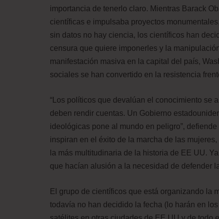
importancia de tenerlo claro. Mientras Barack Ob
científicas e impulsaba proyectos monumentales
sin datos no hay ciencia, los científicos han deci
censura que quiere imponerles y la manipulació
manifestación masiva en la capital del país, Was
sociales se han convertido en la resistencia frent
“Los políticos que devalúan el conocimiento se a
deben rendir cuentas. Un Gobierno estadouniden
ideológicas pone al mundo en peligro”, defiende
inspiran en el éxito de la marcha de las mujeres
la más multitudinaria de la historia de EE UU. 
que hacían alusión a la necesidad de defender la
El grupo de científicos que está organizando la 
todavía no han decidido la fecha (lo harán en lo
satélites en otras ciudades de EE UU y de todo e