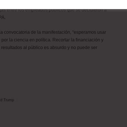
ump y sus subordinados. Algunas de esas cuentas se
ujas entre los empleados públicos que se decidieron a
PA.
a convocatoria de la manifestación, “esperamos usar
or la ciencia en política. Recortar la financiación y
us resultados al público es absurdo y no puede ser
ld Trump