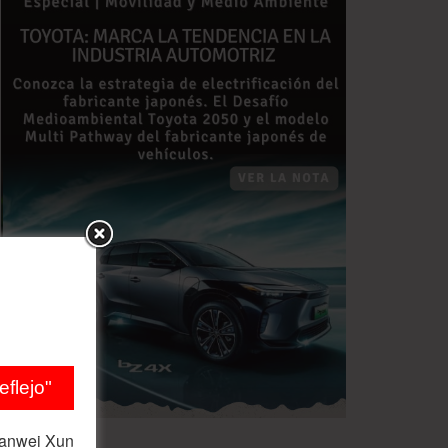
flejo"
ianwei Xun