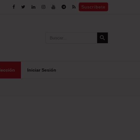
Suscríbete
Search Button
Search
for:
lección
Iniciar Sesión