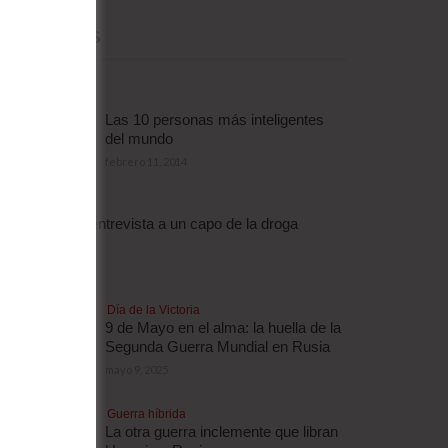
MÁS LEÍDAS
Las 10 personas más inteligentes
del mundo
febrero 11, 2014
Droga
Escalofriante entrevista a un capo de la droga
brasileño
abril 3, 2012
Día de la Victoria
9 de Mayo en el alma: la huella de la
Segunda Guerra Mundial en Rusia
mayo 9, 2025
Guerra híbrida
La otra guerra inclemente que libran