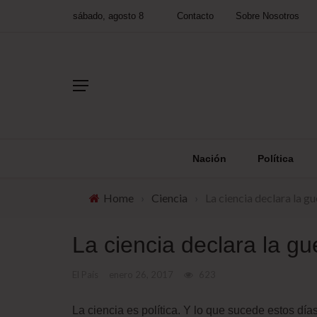
sábado, agosto 8
Contacto
Sobre Nosotros
Nación
Política
Home
›
Ciencia
›
La ciencia declara la g
La ciencia declara la g
El País
enero 26, 2017
623
La ciencia es política. Y lo que sucede estos dí