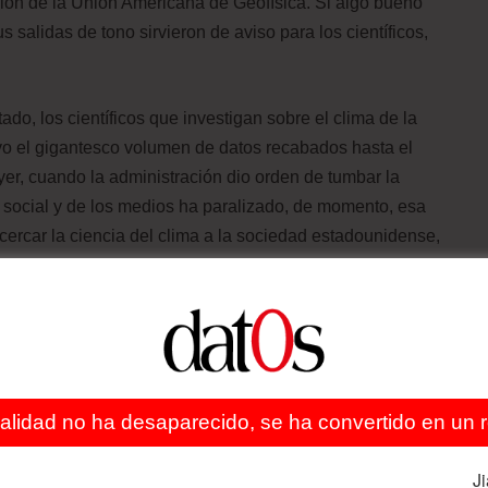
unión de la Unión Americana de Geofísica. Si algo bueno
 salidas de tono sirvieron de aviso para los científicos,
ado, los científicos que investigan sobre el clima de la
vo el gigantesco volumen de datos recabados hasta el
er, cuando la administración dio orden de tumbar la
n social y de los medios ha paralizado, de momento, esa
cercar la ciencia del clima a la sociedad estadounidense,
os los informes y estudios científicos de la Agencia de
or las manos de Trump antes de hacerse públicos, algo
egridad científica de la EPA. Los datos científicos son
a quedan por completo en entredicho. El presidente eligió
ealidad no ha desaparecido, se ha convertido en un re
amiento climático, Scott Pruitt, que como fiscal de
ntra la EPA y en favor de empresas contaminantes.
J