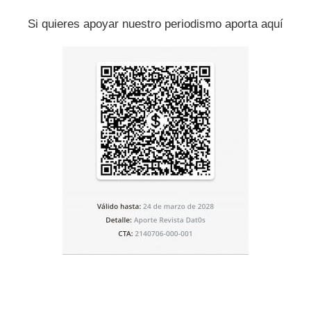
Si quieres apoyar nuestro periodismo aporta aquí
s ambientales y a sus empleados toda comunicación
taran sobre la ciencia del cambio climático. De pronto,
comenzaron a realizar un gesto simbólico de resistencia:
cuentas de Twitter.
Parques Nacionales, con el Parque de Badlands
omo abanderado. Sus tuits criticando al Gobierno y
 Tierra fueron borrados. En su lugar, nacieron nuevas
a las de las agencias oficiales del espacio (NASA), la
utos Nacionales de Salud (NIH), el Centro de Control de
ntación y Medicamentos (FDA) y, por supuesto, los
tado del planeta y animando a los ciudadanos críticos a