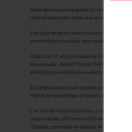
Estas desemejanzas genéticas entre el Homo Sap
“eran desconocidos hasta que se identificaron a t
Este flujo de genes tiene relevancia fisiológica,
inmunológico reacciona ante cuadros infeccioso
Pääbo, de 67 años y oriundo de Estocolmo, “esta
emocionado”, detalló Thomas Perlmann, secretar
el biólogo para notificarle su distinción.
El científico realizó sus estudios premiados en 
Planck de Antropología Evolutiva, en Leipzig.
Con más de 4.000 referencias, el sueco también e
citados desde 1970 entre los 55 millones que s
Clarivate, proveedor de análisis de datos científi