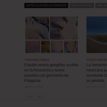
ARTÍCULOS RELACIONADOS
MÁS DE DAT0S
MÁS D
Patrimonio cultural
Ciencia abiert
Estudio revela geoglifos ocultos
La herramien
en la Amazonia y revive
mexicana pa
paralelo con geometría de
monitoree l
Pitágoras
su pérdida
agosto 5, 2026
junio 23, 2026
ANT
SIG