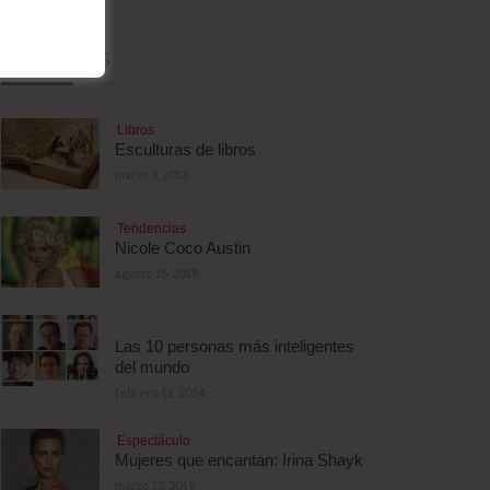
MÁS LEÍDAS
Libros
Esculturas de libros
marzo 9, 2013
Tendencias
Nicole Coco Austin
agosto 15, 2018
Las 10 personas más inteligentes
del mundo
febrero 11, 2014
Espectáculo
Mujeres que encantan: Irina Shayk
marzo 15, 2019