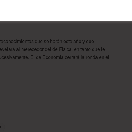
aracterizado por la obtención de premios Nobel. Su
uido en 1982 por sus descubrimientos sobre las
s reconocimientos que se harán este año y que
velará al merecedor del de Física, en tanto que le
sucesivamente. El de Economía cerrará la ronda en el
a