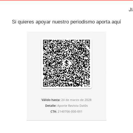
J
iens y nuestros parientes más cercanos ahora extintos
ravés del trabajo de Pääbo”, resaltó el Comité del Nobel.
Si quieres apoyar nuestro periodismo aporta aquí
 por ejemplo, en la manera en el que nuestro sistema
s.
ba abrumado, sin palabras, muy feliz, increíblemente
io del Comité Nobel de Medicina, quien se contactó con
Alemania en la
Universidad de Munich
y en el Instituto Max
s autor de uno de los 2.000 artículos científicos más
e han publicado, remarcó David Pendlebury, miembro de
cos.