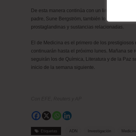
De esta manera continúa con un linaje familiar c
padre, Sune Bergström, también lo había conseg
prostaglandinas y sustancias relacionadas.
El de Medicina es el primero de los prestigioso
continuarán hasta el próximo lunes. Mañana se re
seguirán los de Química, Literatura y de la Paz 
inicio de la semana siguiente.
Con EFE, Reuters y AP
Etiquetas
ADN
Investigación
Medicin