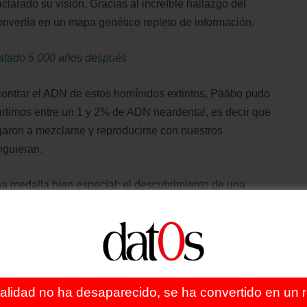
clarado su visión. Gracias al increíble hallazgo del
onvertía en un mapa genético repleto de información.
scatado 5 000 años después
ncontrar el ADN de estos homínidos extintos, Pääbo pudo
timos entre un 1 y 2% de ADN neardental, es decir que
egaron a mezclarse y reproducirse con nuestros
nguieran.
a medalla bien especial: el descubrimiento de una
anos, gracias a la secuenciación genómica de un solo
stinguen a todos los humanos vivos de los homínidos
 para explorar lo que nos hace únicamente humanos”,
ealidad no ha desaparecido, se ha convertido en un re
nciar el premio para Pääbo.