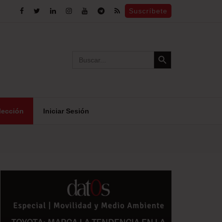
Suscríbete
Search Button
Search
for:
lección
Iniciar Sesión