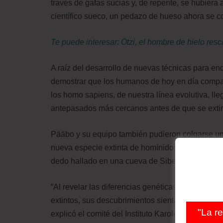
través de gafas sucias y, de repente, se hubiera a
científico sueco, un pedazo de hueso ahora se c
Te puede interesar:
Ötzi, el hombre de hielo re
A raíz del desarrollo de nuevas técnicas para e
demostrar que los humanos de hoy en día compar
los homo sapiens, de nuestra línea evolutiva, ll
antepasados más cercanos antes de que se exti
Pääbo y su equipo también pudieron colgarse un
nueva especie extinta de homínidos, los denisov
dedo hallado en una cueva de Siberia.
“Al revelar las diferencias genéticas que nos di
extintos, sus descubrimientos sientan las bases
"La r
explicó el comité del Instituto Karolinska al anu