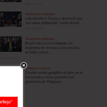
agosto 5, 2026
Relaciones bilaterales
Lula desafió a Trump y denunció una
“escalada deliberada” contra Brasil
agosto 5, 2026
Relaciones bilaterales
Brasil retira a su embajador en
Argentina en rechazo a los insultos
de Milei contra ...
agosto 5, 2026
Patrimonio cultural
Estudio revela geoglifos ocultos en la
Amazonia y revive paralelo con
geometría de Pitágoras
agosto 5, 2026
flejo"