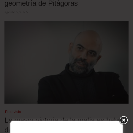
geometría de Pitágoras
agosto 5, 2026
Entrevista
La mayor victoria de la mafia es haber
dejado de parecerse a la mafia