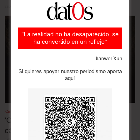
agosto 3, 2026
"La realidad no ha desaparecido, se
ha convertido en un reflejo"
Jianwei Xun
Si quieres apoyar nuestro periodismo aporta
aquí
Cine
‘Odyssey’: por fin un buen drama de
cámara
julio 28, 2026