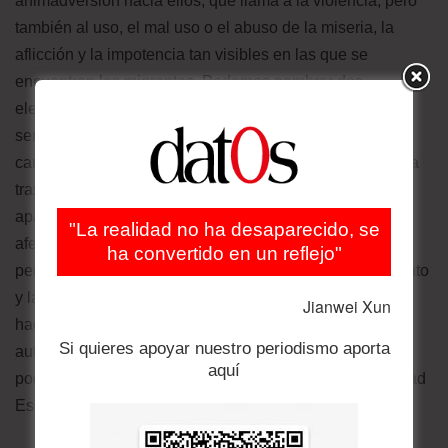
animadversión hacia ellos, que llama a la violencia, pero
también al uso, el mal uso o el abuso de la miseria, la
aflicción y la impotencia tan visibles en las que se
encuentran los migrantes. Podemos nombrar dos
elementos adicionales que también nos inducen a
sentirnos así, elementos propiciados por las peculiares
características de nuestro modo de vida y de convivencia
tras la desregulación. Me refiero a dos factores que, en
apariencia, son muy distintos entre sí y que, por ello,
"La realidad no ha desaparecido, se
afectan predominantemente a categorías diferentes de
ha convertido en un reflejo"
personas. Cada uno de los dos intensifica el resentimiento
y la belicosidad que concitan los inmigrantes, pero lo
Jianwei Xun
hacen en sectores diferenciados de la población
Si quieres apoyar nuestro periodismo aporta
autóctona. El primer impulso sigue el patrón -aunque un
aquí
poco más puesto al día-que ya esbozara en la Antigüedad
Esopo en la fábula de las liebres y las ranas.