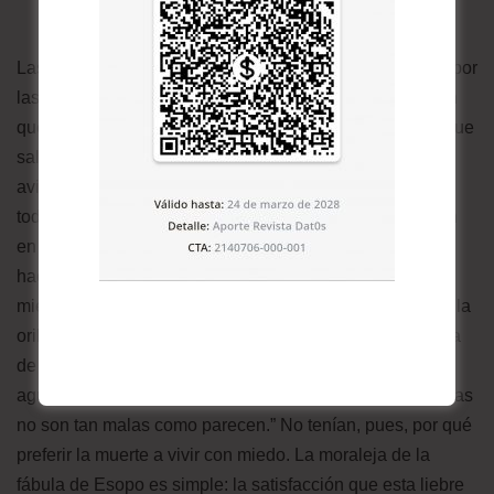
Las liebres de aquel cuento se sentían tan perseguidas por
las demás bestias que no sabían adónde ir. Bastaba con
que vieran un solo animal aproximándose a ellas para que
salieran huyendo despavoridas. Un día, las liebres
avistaron un tropel de caballos salvajes en estampida y
todas, sin excepción, presas del pánico, se escabulleron
en dirección a un lago cercano, decididas a ahogarse si
hacía falta antes que vivir en tan permanente estado de
miedo. Pero justo en el momento en que se acercaron a la
orilla, un grupo de ranas se asustó a su vez de la llegada
de las liebres. Las ranas, sobresaltadas, se lanzaron al
agua. “Bien es cierto -dijo una de las liebres-que las cosas
no son tan malas como parecen.” No tenían, pues, por qué
preferir la muerte a vivir con miedo. La moraleja de la
fábula de Esopo es simple: la satisfacción que esta liebre