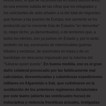
Ahora bien, lo que se ha producido en estos últimos años,
es una enorme subida de las cifras que los refugiados y
los solicitantes de asilo añaden a la del total de migrantes
que llaman a las puertas de Europa; ese aumento se ha
producido por la creciente lista de Estados “en derrumbe”
(o, mejor dicho, ya derrumbados), o de territorios que, a
todos los efectos, son ya países sin Estado y, por lo tanto,
también sin ley, escenarios de interminables guerras
tribales y sectarias, de asesinatos en masa y de un
bandidaje sin descanso impulsado por la máxima del
“Sálvese quien pueda”.
En buena medida, ese es el gran
daño colateral provocado por las fatídicamente mal
calculadas, desventuradas y calamitosas expediciones
militares en Afganistán e Irak, que culminaron en la
sustitución de los anteriores regímenes dictatoriales
por este teatro (abierto las veinticuatro horas) de
indisciplina y violencia frenéticas actuales, instigadas