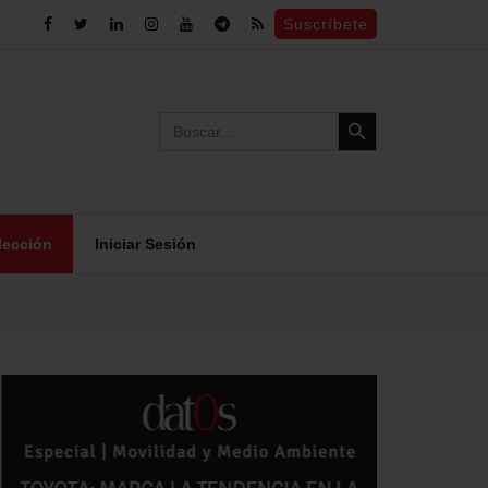
Suscríbete
Search Button
Search
for:
lección
Iniciar Sesión