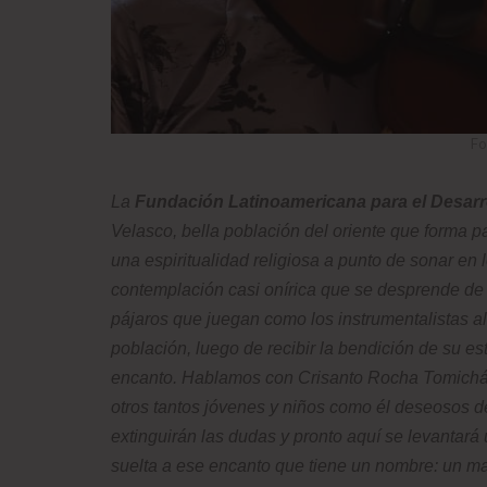
Fo
La
Fundación Latinoamericana para el Desarr
Velasco,
bella población del oriente que forma pa
una espiritualidad religiosa a punto de sonar e
contemplación casi onírica que se desprende de l
pájaros que juegan como los instrumentalistas al
población, luego de recibir la bendición de su e
encanto. Hablamos con Crisanto Rocha Tomichá
otros tantos jóvenes y niños como él deseosos d
extinguirán las dudas y pronto aquí se levantará
suelta a ese encanto que tiene un nombre: un m