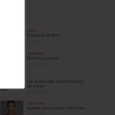
MÁS LEÍDAS
Libros
Esculturas de libros
marzo 9, 2013
Tendencias
Nicole Coco Austin
agosto 15, 2018
Las 10 personas más inteligentes
del mundo
febrero 11, 2014
Espectáculo
Mujeres que encantan: Irina Shayk
marzo 15, 2019