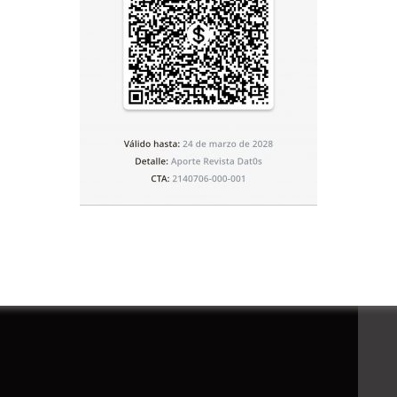
eguir?
Lo primero que se necesitaría es la economía
, al otro mes no los contratan, y para que no muera
do a la escuela de música. Había otro profesor que venía
 necesitamos avanzar. Y otra cosa son los instrumentos,
n bueno, mi instrumento da todavía bien, pero me han
sonido y calidad. También necesitamos profesores de
ien.