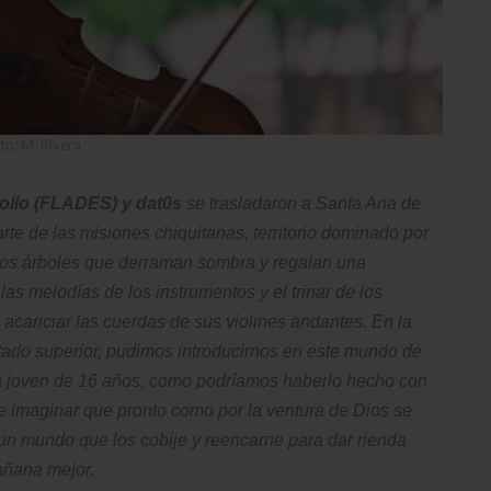
to: M. Rivera
ollo (FLADES) y dat0s
se trasladaron a
Santa Ana de
rte de las misiones chiquitanas, territorio dominado por
n los árboles que derraman sombra y regalan una
as melodías de los instrumentos y el trinar de los
 acariciar las cuerdas de sus violines andantes. En la
stado superior, pudimos introducirnos en este mundo de
 joven de 16 años, como podríamos haberlo hecho con
e imaginar que pronto como por la ventura de Dios se
 un mundo que los cobije y reencarne para dar rienda
añana mejor.