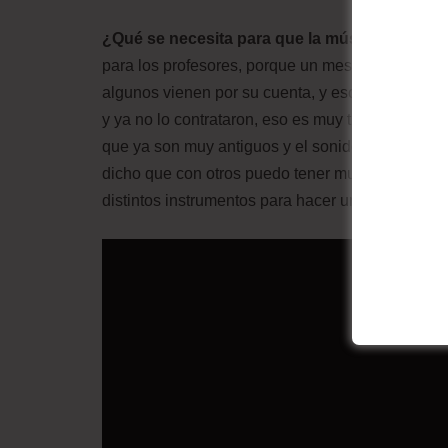
¿Qué se necesita para que la música pueda s
para los profesores, porque un mes los contratan
algunos vienen por su cuenta, y eso está atrasan
y ya no lo contrataron, eso es muy triste porque
que ya son muy antiguos y el sonido ya no es ta
dicho que con otros puedo tener muchísimo más 
distintos instrumentos para hacer una orquesta b