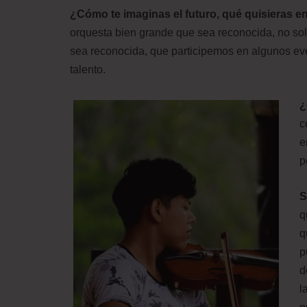
¿Cómo te imaginas el futuro, qué quisieras en
orquesta bien grande que sea reconocida, no solo
sea reconocida, que participemos en algunos even
talento.
¿
c
e
p
S
q
q
p
d
l