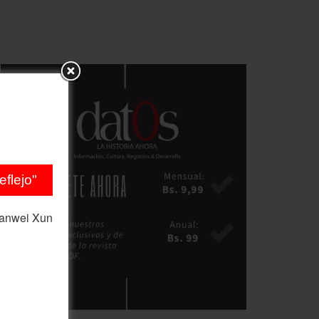
flejo"
ianwei Xun