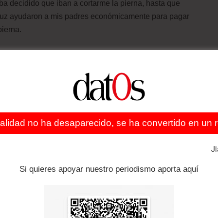
aba decidido que iban a cortarme la pierna, hasta que
ruz ayudaron a mis padres económicamente para pagar
pierna.
 viene?
La música, creo que viene en la genética,
los eran músicos, y a mí me gusta igual, porque de
 lado, en ocasiones, sacaba algún instrumento de los
uelitos buscaban y buscaban. En el violín, yo agarraba
ante, mi tío, que era profesor de violín acá en Santa
do travesuras por ahí, pase y empezamos a practicar;
ealidad no ha desaparecido, se ha convertido en un re
ya di mi primer concierto. Vio que tenía interés, y
cho la verdad. Así fui y ahora se más, quizá no soy
J
a serlo.
Si quieres apoyar nuestro periodismo aporta aquí
timientos cuando toco violín, hay sentimientos tristes
acordándote de una cosa u otra, y hay otros de alegría,
comienzas a reír por dentro, es muy bonito.