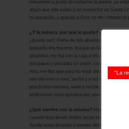
estuvieron a punto de cortarme la pierna, ya est
algún que otro padre y un monseñor de Santa C
la operación, y gracias a Dios no me cortaron la 
¿Y la música, por qué te gusta? ¿de dónde te
¿puede ser? Viene de mis abuelos, mis dos abue
pequeño era travieso, iba por un lado y, por otro
abuelitos, me iba con la caja a mi casa, y los ab
dos palos y simulaba un violín, como era muy and
Ana, me dijo que para no estar andando y hacien
"La r
otro día volví y volví, así fui y a las dos semanas 
practicaba mañana, tarde y noche, me gustaba mu
profesional como quisiera ser, pero quiero llegar 
¿Qué sientes con la música?
Hay diferentes sen
cuando toco temas tristes, tocas con sentimiento 
donde estas tocando y sientes dentro la alegría, 