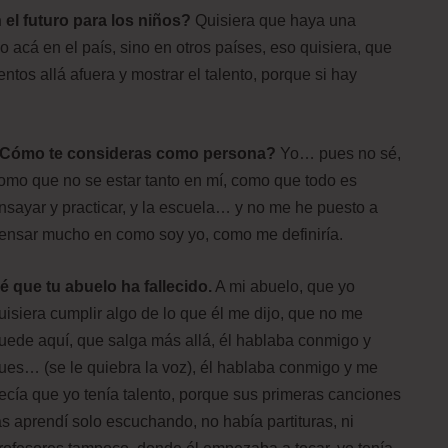
 el futuro para los niños?
Quisiera que haya una
 acá en el país, sino en otros países, eso quisiera, que
tos allá afuera y mostrar el talento, porque si hay
Cómo te consideras como persona?
Yo… pues no sé,
omo que no se estar tanto en mí, como que todo es
nsayar y practicar, y la escuela… y no me he puesto a
ensar mucho en como soy yo, como me definiría.
é que tu abuelo ha fallecido.
A mi abuelo, que yo
uisiera cumplir algo de lo que él me dijo, que no me
uede aquí, que salga más allá, él hablaba conmigo y
ues… (se le quiebra la voz), él hablaba conmigo y me
ecía que yo tenía talento, porque sus primeras canciones
as aprendí solo escuchando, no había partituras, ni