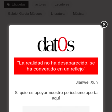
Etiquetas
actores
Escritores
Gabriel García Márquez
Literatura
Música
"La realidad no ha desaparecido, se
ha convertido en un reflejo"
Jianwei Xun
Si quieres apoyar nuestro periodismo aporta
aquí