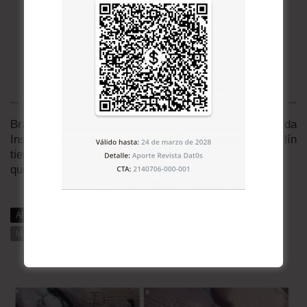
Artículo anterior
Artículo siguiente
Bradley Wiggins: “El
A 35 años de la caída
Instagram de Trump
del Muro de Berlín
tiene gatos con un cartel
que ...
ARTÍCULOS RELACIONADOS
MÁS DE DAT0S
MÁS DE LA CATEGORÍA