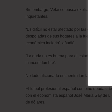
Sin embargo, Velasco busca explicar cómo los e
inquietantes.
“Es difícil no estar afectado por las cosas; uno 
despojadas de sus hogares a la fuerza, familiare
económico incierto”, añadió.
“La duda no es buena para el estado de ánimo g
la incertidumbre”.
No todo aficionado encuentra tan fácil hacerse de
El futbol profesional español combinó deudas de
con el economista español José María Gay de Li
de dólares.