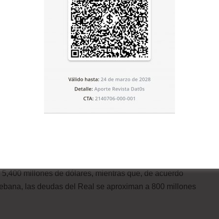
spañoles se han tenido que ajustar a vivir en momentos
no puede evitar conmoverse por las familias que son
s y amigos despedidos, recortes sociales y un futuro
eneral pero hemos aprendido y aprendemos a enfrentar a
 la vista gorda por los excesos del futbol.
 5,400 millones de dólares, mientras que, de acuerdo
ebana, las deudas del Real se aproximan a 800 millones