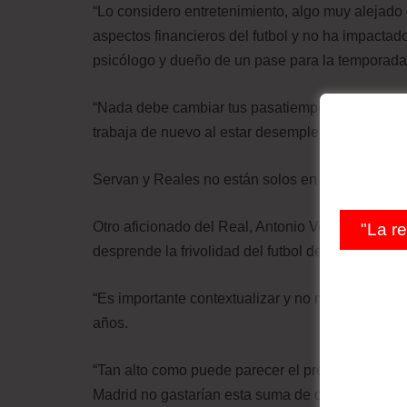
“Lo considero entretenimiento, algo muy alejado 
aspectos financieros del futbol y no ha impactad
psicólogo y dueño de un pase para la temporada
“Nada debe cambiar tus pasatiempos”, añadió el 
trabaja de nuevo al estar desempleado durante 
Servan y Reales no están solos en sus puntos de
Otro aficionado del Real, Antonio Velasco, quien
"La r
desprende la frivolidad del futbol de las dificul
“Es importante contextualizar y no mezclar amba
años.
“Tan alto como puede parecer el precio, estoy s
Madrid no gastarían esta suma de dinero sin esta