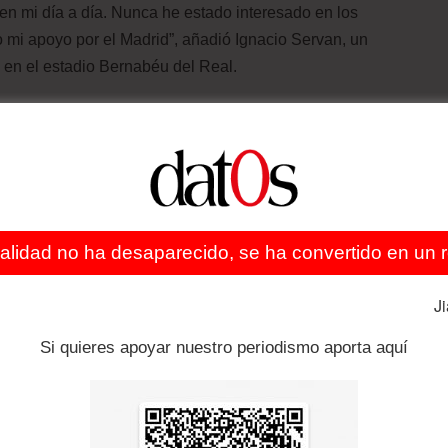
en mi día a día. Nunca he estado interesado en los
o mi apoyo por el Madrid”, añadió Ignacio Servan, un
 en el estadio Bernabéu del Real.
periodista de 36 años, Pablo García Reales, quien
cuatro meses.
 vista.
 regularmente asiste a los partidos en casa del equipo,
ealidad no ha desaparecido, se ha convertido en un re
tades financieras enfrentadas por muchos españoles.
J
s”, explica Velasco, administrador de marketing de 32
Si quieres apoyar nuestro periodismo aporta aquí
eguro de que quienes tomaron la decisión en el Real
r seguros de que hay un regreso en la inversión.