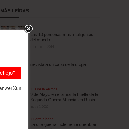
MÁS LEÍDAS
Las 10 personas más inteligentes
del mundo
febrero 11, 2014
Droga
Escalofriante entrevista a un capo de la droga
brasileño
flejo"
abril 3, 2012
ianwei Xun
Día de la Victoria
9 de Mayo en el alma: la huella de la
Segunda Guerra Mundial en Rusia
mayo 9, 2025
Guerra híbrida
La otra guerra inclemente que libran