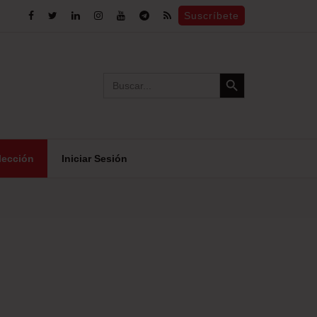
Suscríbete
Search Button
Search
for:
lección
Iniciar Sesión