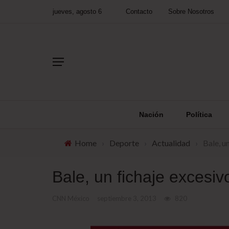
jueves, agosto 6
Contacto
Sobre Nosotros
Nación
Política
Home
›
Deporte
›
Actualidad
›
Bale, u
Bale, un fichaje excesiv
CNN México
septiembre 3, 2013
820