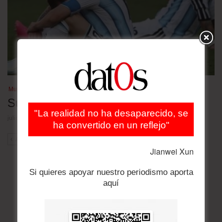
Mundial de fútbol 2026
Su noche triste
"La realidad no ha desaparecido, se
julio 21, 2026
ha convertido en un reflejo"
ANT
SIG
Jianwei Xun
Si quieres apoyar nuestro periodismo aporta
aquí