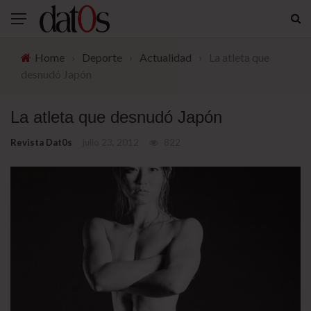
Home
›
Deporte
›
Actualidad
›
La atleta que
desnudó Japón
La atleta que desnudó Japón
Revista Dat0s
julio 23, 2012
822