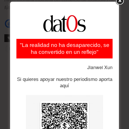
fútbol.
@tariqpanja
Etiquetas
Certificado de vacunación
Corrupción
"La realidad no ha desaparecido, se
FIFA
Fútbol
ha convertido en un reflejo"
Jianwei Xun
Si quieres apoyar nuestro periodismo aporta
aquí