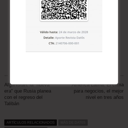
Artículo anterior
Artículo siguiente
Afganistán: la “nueva
América Latina: El clima
era” que Rusia planea
para negocios, el mejor
con el regreso del
nivel en tres años
Talibán
ARTÍCULOS RELACIONADOS
MÁS DE DAT0S