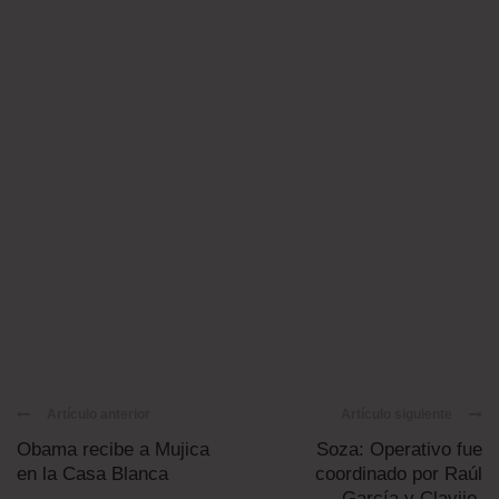
Artículo anterior
Artículo siguiente
Obama recibe a Mujica
Soza: Operativo fue
en la Casa Blanca
coordinado por Raúl
García y Clavijo.