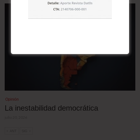
Opinión
La inestabilidad democrática
julio 20, 2026
ANT
SIG