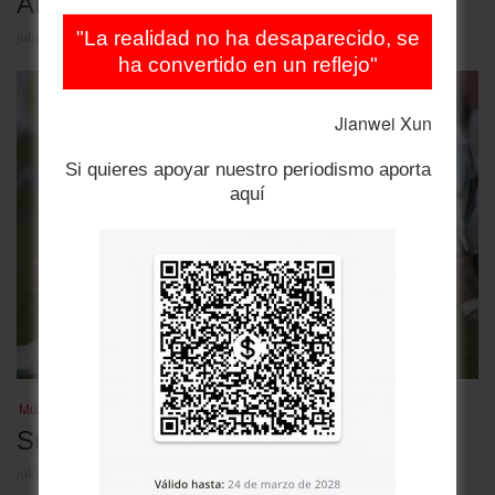
Anatomía de una industria fantasma
"La realidad no ha desaparecido, se
julio 22, 2026
ha convertido en un reflejo"
Jianwei Xun
Si quieres apoyar nuestro periodismo aporta
aquí
Mundial de fútbol 2026
Su noche triste
julio 21, 2026