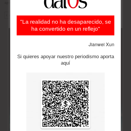
agosto 5, 2026
ANT
SIG
"La realidad no ha desaparecido, se
ha convertido en un reflejo"
Jianwei Xun
Si quieres apoyar nuestro periodismo aporta
aquí