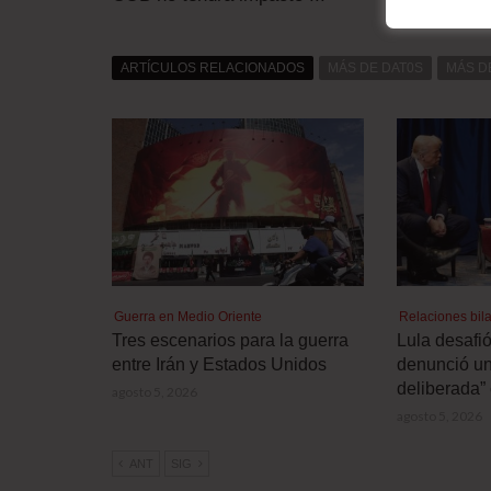
ARTÍCULOS RELACIONADOS
MÁS DE DAT0S
MÁS D
Guerra en Medio Oriente
Relaciones bila
Tres escenarios para la guerra
Lula desafi
entre Irán y Estados Unidos
denunció un
deliberada” 
agosto 5, 2026
agosto 5, 2026
ANT
SIG