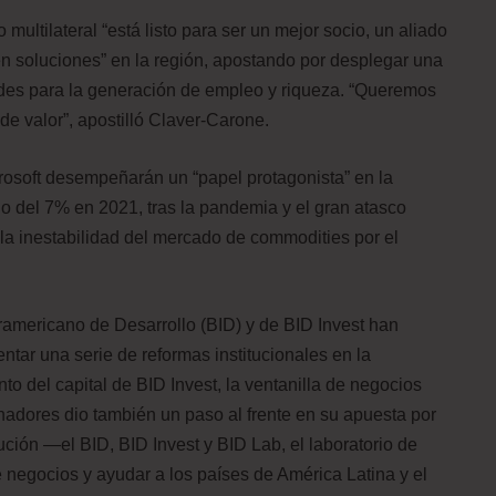
ultilateral “está listo para ser un mejor socio, un aliado
en soluciones” en la región, apostando por desplegar una
dades para la generación de empleo y riqueza. “Queremos
e valor”, apostilló Claver-Carone.
osoft desempeñarán un “papel protagonista” en la
o del 7% en 2021, tras la pandemia y el gran atasco
la inestabilidad del mercado de commodities por el
mericano de Desarrollo (BID) y de BID Invest han
ntar una serie de reformas institucionales en la
o del capital de BID Invest, la ventanilla de negocios
rnadores dio también un paso al frente en su apuesta por
tución —el BID, BID Invest y BID Lab, el laboratorio de
negocios y ayudar a los países de América Latina y el