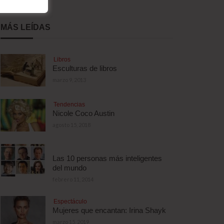
MÁS LEÍDAS
Libros
Esculturas de libros
marzo 9, 2013
Tendencias
Nicole Coco Austin
agosto 15, 2018
Las 10 personas más inteligentes
del mundo
febrero 11, 2014
Espectáculo
Mujeres que encantan: Irina Shayk
marzo 15, 2019