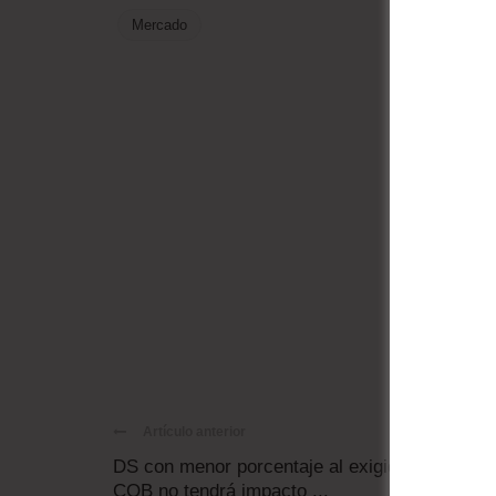
Mercado
Artículo anterior
DS con menor porcentaje al exigido por la
COB no tendrá impacto ...