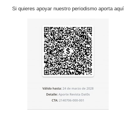
Si quieres apoyar nuestro periodismo aporta aquí
Artículo siguiente
El Salvador vive uno de sus días más
mortíferos en 30 años