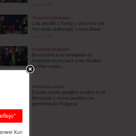
agosto 5, 2026
Relaciones bilaterales
Lula desafió a Trump y denunció una
“escalada deliberada” contra Brasil
agosto 5, 2026
Relaciones bilaterales
Brasil retira a su embajador en
Argentina en rechazo a los insultos
de Milei contra ...
agosto 5, 2026
Patrimonio cultural
Estudio revela geoglifos ocultos en la
Amazonia y revive paralelo con
geometría de Pitágoras
agosto 5, 2026
flejo"
ianwei Xun