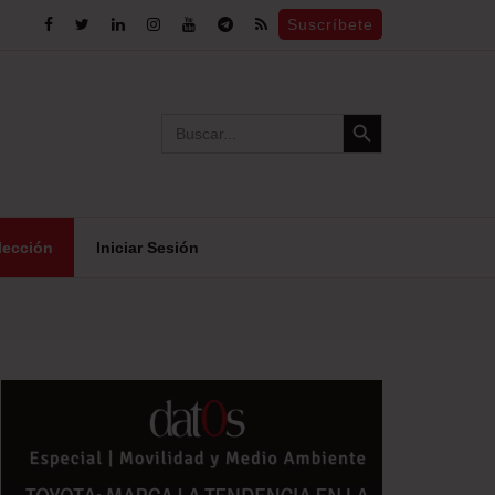
Suscríbete
Search Button
Search
for:
lección
Iniciar Sesión