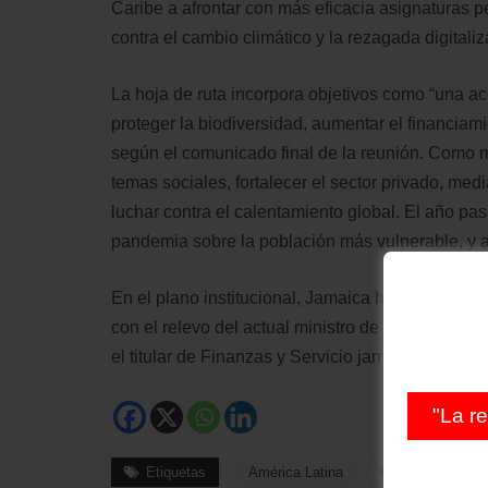
Caribe a afrontar con más eficacia asignaturas p
contra el cambio climático y la rezagada digitaliz
La hoja de ruta incorpora objetivos como “una ac
proteger la biodiversidad, aumentar el financiam
según el comunicado final de la reunión. Como m
temas sociales, fortalecer el sector privado, med
luchar contra el calentamiento global. El año pa
pandemia sobre la población más vulnerable, y an
En el plano institucional, Jamaica ha asumido l
con el relevo del actual ministro de Hacienda y
el titular de Finanzas y Servicio jamaicano, Nigel
"La r
Etiquetas
América Latina
BID
Comerci