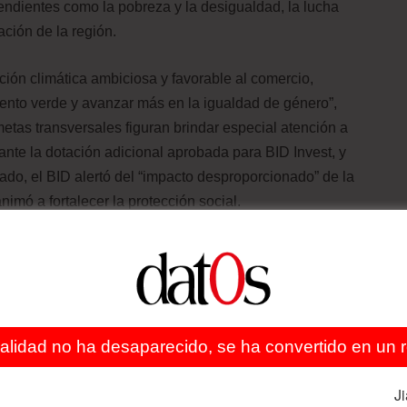
endientes como la pobreza y la desigualdad, la lucha
ación de la región.
ción climática ambiciosa y favorable al comercio,
iento verde y avanzar más en la igualdad de género”,
etas transversales figuran brindar especial atención a
iante la dotación adicional aprobada para BID Invest, y
sado, el BID alertó del “impacto desproporcionado” de la
imó a fortalecer la protección social.
a presidencia de las Asambleas de Gobernadores del BID,
 Crédito Público de Colombia, José Manuel Restrepo, por
 Clarke.
ealidad no ha desaparecido, se ha convertido en un re
J
o Internacional
Conflicto Rusia-Ucrania
Economía