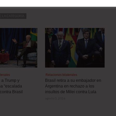
E LA CATEGORÍA
terales
Relaciones bilaterales
ó a Trump y
Brasil retira a su embajador en
a “escalada
Argentina en rechazo a los
contra Brasil
insultos de Milei contra Lula
agosto 5, 2026