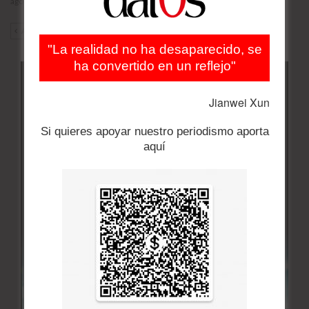
agosto 5, 2026
ANT
SIG
"La realidad no ha desaparecido, se
ha convertido en un reflejo"
Jianwei Xun
Si quieres apoyar nuestro periodismo aporta
aquí