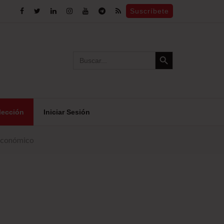
Suscríbete
Search Button
Search
for:
lección
Iniciar Sesión
 económico