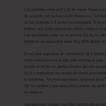
Las pérdidas entre el 8 y 12 de marzo llegan a l
de acuerdo con la Asociación Hotelera y Turísti
se ha contraído 2,3 puntos porcentuales. Si la c
hoteles que están pensando cerrar o reducir la o
Las aerolíneas están en la primera fila de los a
disminuir su capacidad entre 30 y 40% desde el
En el caso argentino, el coronavirus va a ralenti
crisis económica en la que está inmerso el país.
puesto al sector en alerta a finales del año pas
local y esperaban las ventas de marzo para esta
la epidemia. “No tenemos miedo, tenemos terror”
dar su nombre y que ahora hace planes de contin
su negocio.
Las agencias ocupan sus días atendiendo el rec