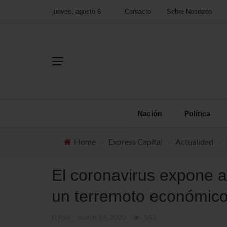
jueves, agosto 6
Contacto
Sobre Nosotros
Nación
Política
Home
›
Express Capital
›
Actualidad
›
El coronavirus expone a
un terremoto económic
El País
marzo 19, 2020
543