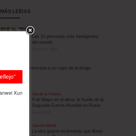
MÁS LEÍDAS
Las 10 personas más inteligentes
del mundo
febrero 11, 2014
Droga
Escalofriante entrevista a un capo de la droga
brasileño
flejo"
abril 3, 2012
ianwei Xun
Día de la Victoria
9 de Mayo en el alma: la huella de la
Segunda Guerra Mundial en Rusia
mayo 9, 2025
Guerra híbrida
La otra guerra inclemente que libran