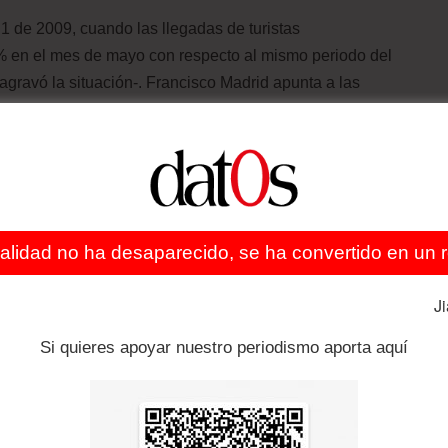
 de 2009, cuando las llegadas de turistas
% en el mes de mayo con respecto al mismo periodo del
a agravó la situación-. Francisco Madrid apunta a las
te por el papel de las redes sociales. “La enorme
na el flujo de la información la hacen diferente”, señala.
ea medidas de contención drásticas, los efectos ya se
para Semana Santa han sido canceladas, según la
io, Servicios y Turismo (Concanaco). Su presidente,
ealidad no ha desaparecido, se ha convertido en un re
peorar. “El impacto puede ser aún mayor, porque las
ar a los connacionales”, señala. Aeroméxico redujo este
J
l sector de los cruceros, que ha crecido con rapidez en
Si quieres apoyar nuestro periodismo aporta aquí
. La empresa Princess Cruises canceló cinco cruceros
óximo mes y medio.
región ha optado por el camino de las restricciones. En