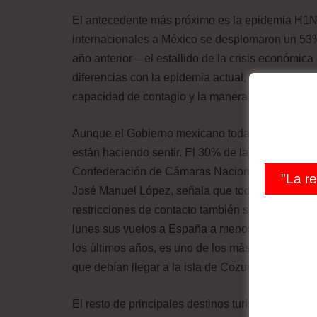
El antecedente más próximo es la epidemia H1N1
internacionales a México se desplomaron un 53
año anterior – el estallido de la crisis económic
diferencias con la epidemia actual, principalmen
capacidad de contagio y la manera cómo se gestio
Aunque el Gobierno mexicano todavía no se plant
están haciendo sentir. El 30% de las reservas 
Confederación de Cámaras Nacionales de Comerc
"La r
José Manuel López, señala que todavía puede em
restricciones de contacto también se van a aplic
lunes sus vuelos a España a menos de la mitad. E
los últimos años, es uno de los más vulnerables
que debían llegar a la isla de Cozumel en el pr
El resto de principales destinos turísticos de la 