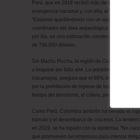
Perú, que en 2018 recibió más de cuatro millones 
emergencia nacional y, con ella, el cierre durant
“Estamos quedándonos con un equipo mínimo, y el
coordinador del área arqueológica, Miguel Zamor
por día, en una estimación conservadora que no t
de 700.000 dólares.
Sin Machu Picchu, la región de Cusco, centro de 
a boquear por falta aire. La presidenta de la As
Uscamayta, asegura que el 60% de los paquetes 
por la prohibición de ingreso de los vuelos de 
tiempo del terrorismo, el cólera, pero nunca ha
Como Perú, Colombia también ha cerrado el ingre
tránsito y el desembarco de cruceros. La tendenc
en 2019, se ha topado con la epidemia. “No canc
que promueven las empresas para intentar mitig