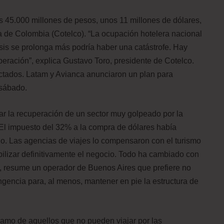
os 45.000 millones de pesos, unos 11 millones de dólares,
ca de Colombia (Cotelco). “La ocupación hotelera nacional
risis se prolonga más podría haber una catástrofe. Hay
peración”, explica Gustavo Toro, presidente de Cotelco.
fectados. Latam y Avianca anunciaron un plan para
 sábado.
zar la recuperación de un sector muy golpeado por la
 El impuesto del 32% a la compra de dólares había
ado. Las agencias de viajes lo compensaron con el turismo
bilizar definitivamente el negocio. Todo ha cambiado con
, resume un operador de Buenos Aires que prefiere no
gencia para, al menos, mantener en pie la estructura de
lamo de aquellos que no pueden viajar por las