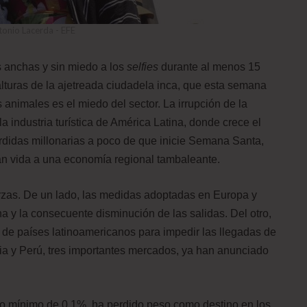
tonio Lacerda - EFE
 anchas y sin miedo a los
selfies
durante al menos 15
 alturas de la ajetreada ciudadela inca, que esta semana
s animales es el miedo del sector. La irrupción de la
a industria turística de América Latina, donde crece el
érdidas millonarias a poco de que inicie Semana Santa,
an vida a una economía regional tambaleante.
rzas. De un lado, las medidas adoptadas en Europa y
na y la consecuente disminución de las salidas. Del otro,
de países latinoamericanos para impedir las llegadas de
mbia y Perú, tres importantes mercados, ya han anunciado
to mínimo de 0,1%, ha perdido peso como destino en los