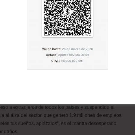
de visitantes extranjeros, el Gobierno decretó la
e 15 días de Machu Picchu, la joya del país andino.
 resto del personal, a su casa en cuarentena”, dice el
a. Entre entradas y transporte, la pérdida aproximada
iene en cuenta el gasto en restaurantes y hoteles, será
la civilización inca y del turismo peruano, ha empezado
ociación de Agencias de Turismo de Cusco, Silvia
ha sido cancelado. “Se siente un mar de cancelaciones
Europa y Asia”, dice Uscamayta. “Hemos pasado por el
bíamos tenido un problema de bloqueo”.
so a extranjeros de todos los países y suspendido el
ia al alza del sector, que generó 1,9 millones de empleos
eles tus sueños, aplázalos”, es el mantra desesperado
ar daños.