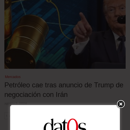
Mercados
Petróleo cae tras anuncio de Trump de
negociación con Irán
agosto 3, 2026
ANT
SIG