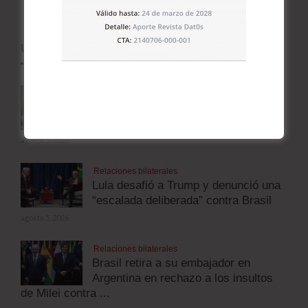
ÚLTIMOS ARTÍCULOS
Guerra en Medio Oriente
Tres escenarios para la guerra entre
Irán y Estados Unidos
agosto 5, 2026
Relaciones bilaterales
Lula desafió a Trump y denunció una
“escalada deliberada” contra Brasil
agosto 5, 2026
Relaciones bilaterales
Brasil retira a su embajador en
Argentina en rechazo a los insultos
de Milei contra ...