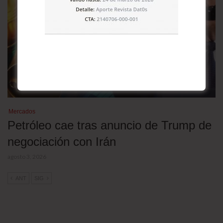
Mercados
Petróleo cae tras anuncio de Trump de
negociación con Irán
agosto 3, 2026
ANT
SIG