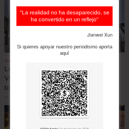
"La realidad no ha desaparecido, se
ha convertido en un reflejo"
Jianwei Xun
Si quieres apoyar nuestro periodismo aporta
aquí
Comercio
Las exportaciones de petróleo de
Venezuela se desplomaron 25% y
tocaron un mínimo de cinco meses
agosto 4, 2026