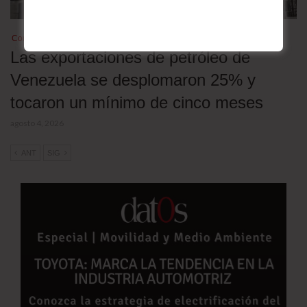
Comercio
Las exportaciones de petróleo de
Venezuela se desplomaron 25% y
tocaron un mínimo de cinco meses
agosto 4, 2026
ANT
SIG